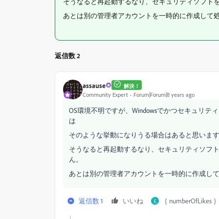
そうなると再起動するなり、セキュリティソフト
あとは別の管理者アカウントを一時的に作成して
返信数 2
assause
解決！
Community Expert
Forum|Forum|8 years ago
OS環境不明ですが、Windowsでかつセキュ
は
そのような挙動になりうる場合はあると思いま
そうなると再起動するなり、セキュリティソフ
ん。
あとは別の管理者アカウントを一時的に作成し
返信数 1
いいね
｛ numberOfLik
C