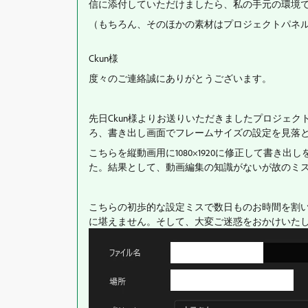
信に添付していただけましたら、私の手元の環境
（もちろん、そのほかの素材はプロジェクトパネル
Ckun
様
度々のご連絡誠にありがとうございます。
先日
Ckun
様よりお送りいただきましたプロジェク
ろ、書き出し画面でフレームサイズの設定を見落
こちらを縦動画用に
1080
×
1920
に修正して書き出し
た。結果として、動画編集の知識がないが故のミ
こちらの初歩的な設定ミスで数日ものお時間を割
に堪えません。そして、大変ご迷惑をおかけいた