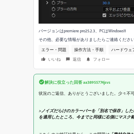
バージョンはpremiere pro25.2.3、PCはWindows11
その他、必要な情報がありましたらご連絡くださ
エラー・問題
操作方法・手順
ハードウェア
いいね
返信
フォロー
解決に役立った回答
aa38955774jsvs
状況のご返信、ありがとうございました。少々不可
>ノイズだらけのカラーバーを「別名で保存」し
を適用したところ、今までと同様に右側にマスク