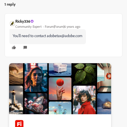
1 reply
Ricky336
Community Expert
Forum|Forum|6 years ago
You'll need to contact adobetax@adobe.com