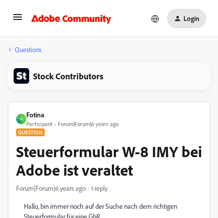
Login
Questions
Stock Contributors
Fotina
F
Participant
Forum|Forum|6 years ago
QUESTION
Steuerformular W-8 IMY bei
Adobe ist veraltet
Forum|Forum|6 years ago
1 reply
Hallo, bin immer noch auf der Suche nach dem richtigen
Steuerformular für eine GbR.