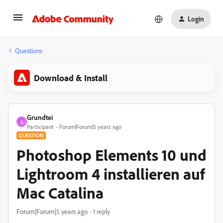
Login
Questions
Download & Install
Grundtei
G
Participant
Forum|Forum|5 years ago
QUESTION
Photoshop Elements 10 und
Lightroom 4 installieren auf
Mac Catalina
Forum|Forum|5 years ago
1 reply