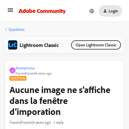
Login
Questions
Lightroom Classic
Open Lightroom Classic
Anonymous
A
Forum|Forum|4 years ago
QUESTION
Aucune image ne s'affiche
dans la fenêtre
d'imporation
Forum|Forum|4 years ago
1 reply