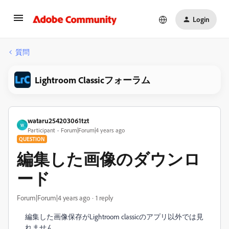
Login
質問
Lightroom Classicフォーラム
wataru254203061tzt
W
Participant
Forum|Forum|4 years ago
QUESTION
編集した画像のダウンロ
ード
Forum|Forum|4 years ago
1 reply
編集した画像保存がLightroom classicのアプリ以外では見
れません。