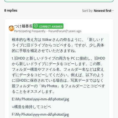
8 replies
Sort by
:
Newest first
つけ麺番長
CORRECT ANSWER
Participating Frequently
Forum|Forum|7 years ago
根本的な考え方は 150kw さんの仰るように、「新しいド
ライブに旧ドライブからコピペする」ですが、少し具体
的に手順を補足させていただきますね。
1. 旧HDD と新しいドライブの両方を PC に接続し、旧HDD
から新しいドライブにデータをコピーします。この際、
フォルダー構造やファイル名、フォルダー名などは変え
ずにデータをコピーしてください。例えば、以下のよう
に旧HDDに保存されている場合は、写真データではなく
親フォルダーの「My Photos」をフォルダーごとコピペす
ることをオススメします。
E:\My Photos\yyyy-mm-dd\photos1.jpg
↓構造を維持してコピペ
F:\My Photos\yyyy-mm-dd\photos1.jpg