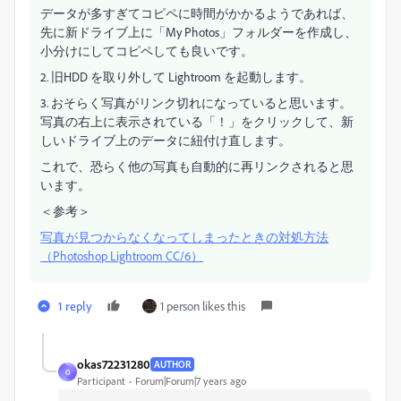
データが多すぎてコピペに時間がかかるようであれば、
先に新ドライブ上に「My Photos」フォルダーを作成し、
小分けにしてコピペしても良いです。
2. 旧HDD を取り外して Lightroom を起動します。
3. おそらく写真がリンク切れになっていると思います。
写真の右上に表示されている「！」をクリックして、新
しいドライブ上のデータに紐付け直します。
これで、恐らく他の写真も自動的に再リンクされると思
います。
＜参考＞
写真が見つからなくなってしまったときの対処方法
（Photoshop Lightroom CC/6）
1 reply
1 person likes this
okas72231280
AUTHOR
O
Participant
Forum|Forum|7 years ago