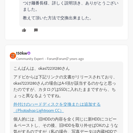
つけ麺番長様、詳しく説明頂き、ありがとうござい
ました。
教えて頂いた方法で交換出来ました。
150kw
Community Expert
Forum|Forum|7 years ago
こんばんは、okas72231280さん
アドビからは下記リンクの文書がリリースされており、
okas72231280さんの場合は
A-1項が該当するのかなと思っ
たのですが、
カタログはSSDに入れたままですから、
ち
ょっと異なるようですね。
外付けのハードディスクを交換または追加する
（Photoshop Lightroom CC）
個人的には、旧HDDの内容を
全く同じに
新HDDにコピー
＆ペーストし、その後、旧HDDを取り外せばOKのような
気がするのですが（私の場合、写真データは内蔵HDDで