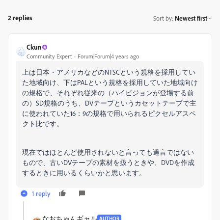
2 replies
Sort by
:
Newest first
Ckun
Community Expert
Forum|Forum|4 years ago
上は日本・アメリカなどのNTSCという規格を採用してい
た地域向け、下はPALという規格を採用していた地域向け
の規格で、それぞれ従来の（ハイビジョンが登場する前
の）SD規格のうち、DVテープというカセットテープで主
に使われていた16：9の規格で用いられるピクセルアスペ
クト比です。
現在ではほとんど使用されないと言っても過言ではない
もので、古いDVテープの素材を扱うときや、DVDを作成
するときに用いるくらいかと思います。
1 reply
なおちゃんギャル
AUTHOR