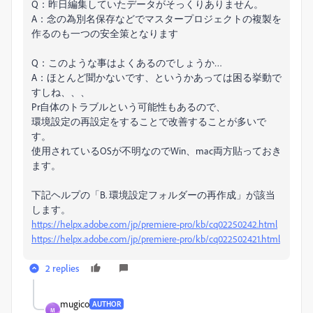
Q：昨日編集していたデータがそっくりありません。
A：念の為別名保存などでマスタープロジェクトの複製を
作るのも一つの安全策となります
Q：このような事はよくあるのでしょうか…
A：ほとんど聞かないです、というかあっては困る挙動で
すしね、、、
Pr自体のトラブルという可能性もあるので、
環境設定の再設定をすることで改善することが多いで
す。
使用されているOSが不明なのでWin、mac両方貼っておき
ます。
下記ヘルプの「B. 環境設定フォルダーの再作成」が該当
します。
https://helpx.adobe.com/jp/premiere-pro/kb/cq02250242.html
https://helpx.adobe.com/jp/premiere-pro/kb/cq022502421.html
2 replies
mugico
AUTHOR
M