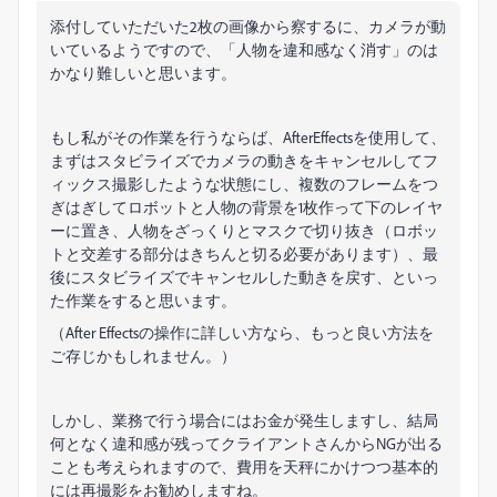
添付していただいた2枚の画像から察するに、カメラが動
いているようですので、「人物を違和感なく消す」のは
かなり難しいと思います。
もし私がその作業を行うならば、AfterEffectsを使用して、
まずはスタビライズでカメラの動きをキャンセルしてフ
ィックス撮影したような状態にし、複数のフレームをつ
ぎはぎしてロボットと人物の背景を1枚作って下のレイヤ
ーに置き、人物をざっくりとマスクで切り抜き（ロボッ
トと交差する部分はきちんと切る必要があります）、最
後にスタビライズでキャンセルした動きを戻す、といっ
た作業をすると思います。
（After Effectsの操作に詳しい方なら、もっと良い方法を
ご存じかもしれません。）
しかし、業務で行う場合にはお金が発生しますし、結局
何となく違和感が残ってクライアントさんからNGが出る
ことも考えられますので、費用を天秤にかけつつ基本的
には再撮影をお勧めしますね。