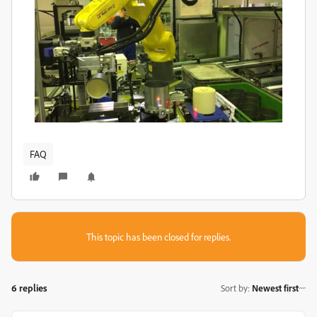
FAQ
This topic has been closed for replies.
6 replies
Sort by
:
Newest first