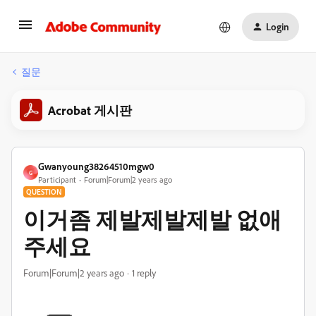
Login
질문
Acrobat 게시판
Gwanyoung38264510mgw0
G
Participant
Forum|Forum|2 years ago
QUESTION
이거좀 제발제발제발 없애
주세요
Forum|Forum|2 years ago
1 reply