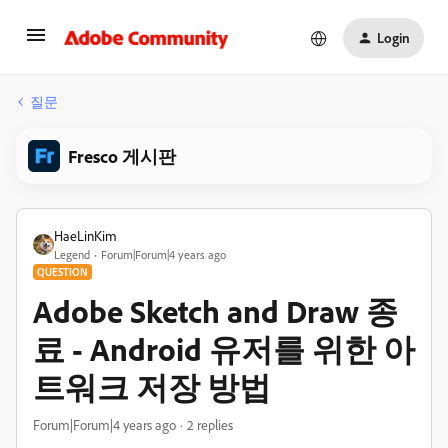
Login
질문
Fresco 게시판
HaeLinKim
Legend
Forum|Forum|4 years ago
QUESTION
Adobe Sketch and Draw 종
료 - Android 유저를 위한 아
트워크 저장 방법
Forum|Forum|4 years ago
2 replies