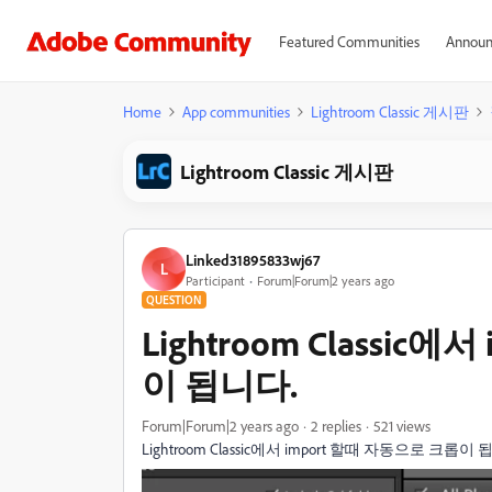
Featured Communities
Announ
Home
App communities
Lightroom Classic 게시판
Lightroom Classic 게시판
Linked31895833wj67
L
Participant
Forum|Forum|2 years ago
QUESTION
Lightroom Classic
이 됩니다.
Forum|Forum|2 years ago
2 replies
521 views
Lightroom Classic에서 import 할때 자동으로 크롭이 