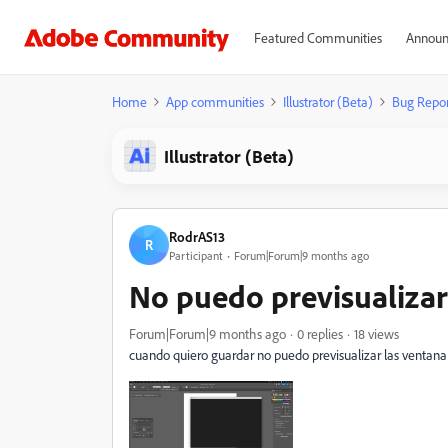
Featured Communities
Announ
Home
App communities
Illustrator (Beta)
Bug Repor
Illustrator (Beta)
RodrAS13
R
Participant
Forum|Forum|9 months ago
No puedo previsualizar
Forum|Forum|9 months ago
0 replies
18 views
cuando quiero guardar no puedo previsualizar las venta