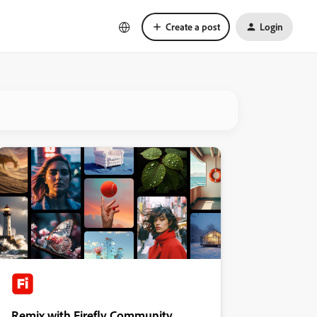
Create a post
Login
Remix with Firefly Community