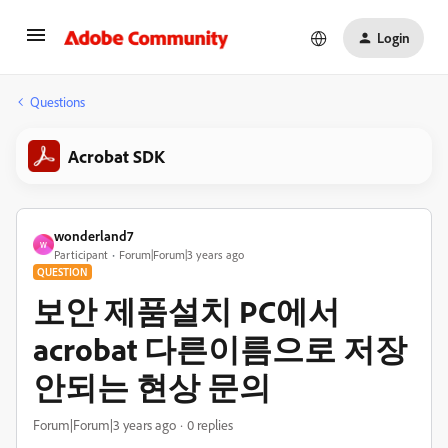
Login
Questions
Acrobat SDK
wonderland7
W
Participant
Forum|Forum|3 years ago
QUESTION
보안 제품설치 PC에서
acrobat 다른이름으로 저장
안되는 현상 문의
Forum|Forum|3 years ago
0 replies