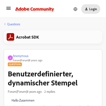
Login
Questions
Acrobat SDK
Anonymous
A
Forum|Forum|8 years ago
QUESTION
Benutzerdefinierter,
dynamischer Stempel
Forum|Forum|8 years ago
2 replies
Hallo Zusammen