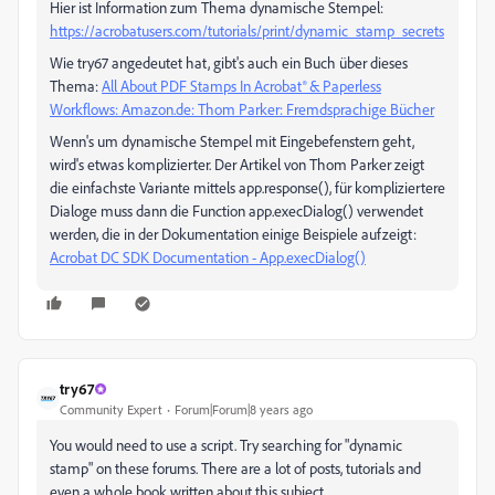
Hier ist Information zum Thema dynamische Stempel:
https://acrobatusers.com/tutorials/print/dynamic_stamp_secrets
Wie try67 angedeutet hat, gibt's auch ein Buch über dieses
Thema:
All About PDF Stamps In Acrobat® & Paperless
Workflows: Amazon.de: Thom Parker: Fremdsprachige Bücher
Wenn's um dynamische Stempel mit Eingebefenstern geht,
wird's etwas komplizierter. Der Artikel von Thom Parker zeigt
die einfachste Variante mittels app.response(), für kompliziertere
Dialoge muss dann die Function app.execDialog() verwendet
werden, die in der Dokumentation einige Beispiele aufzeigt:
Acrobat DC SDK Documentation - App.execDialog()
try67
Community Expert
Forum|Forum|8 years ago
You would need to use a script. Try searching for "dynamic
stamp" on these forums. There are a lot of posts, tutorials and
even a whole book written about this subject.