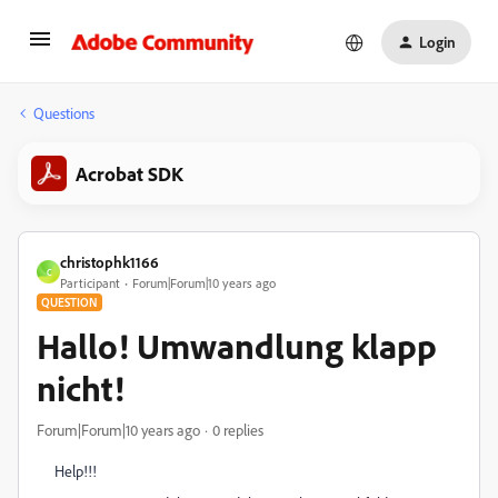
Login
Questions
Acrobat SDK
christophk1166
C
Participant
Forum|Forum|10 years ago
QUESTION
Hallo! Umwandlung klapp
nicht!
Forum|Forum|10 years ago
0 replies
Help!!!