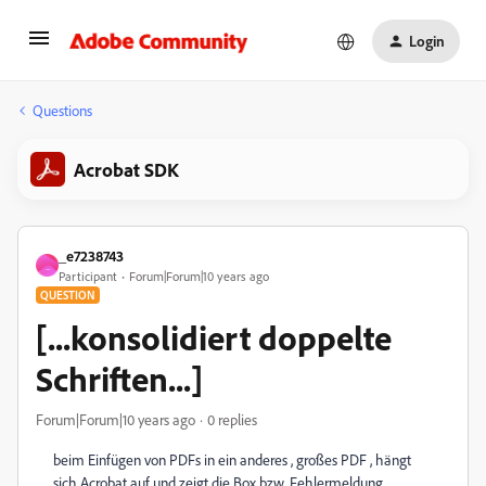
Login
Questions
Acrobat SDK
_e7238743
_
Participant
Forum|Forum|10 years ago
QUESTION
[...konsolidiert doppelte
Schriften...]
Forum|Forum|10 years ago
0 replies
beim Einfügen von PDFs in ein anderes , großes PDF , hängt
sich Acrobat auf und zeigt die Box bzw. Fehlermeldung