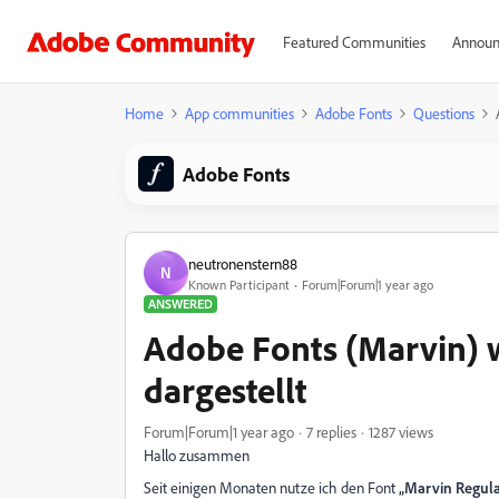
Featured Communities
Announ
Home
App communities
Adobe Fonts
Questions
Adobe Fonts
neutronenstern88
N
Known Participant
Forum|Forum|1 year ago
ANSWERED
Adobe Fonts (Marvin) w
dargestellt
Forum|Forum|1 year ago
7 replies
1287 views
Hallo zusammen
Seit einigen Monaten nutze ich den Font
„Marvin Regul