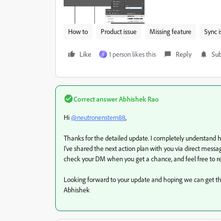
How to
Product issue
Missing feature
Sync i
Like
1 person likes this
Reply
Sub
S
Correct answer
Abhishek Rao
Hi
@neutronenstern88
,
Thanks for the detailed update. I completely understand h
I've shared the next action plan with you via direct mess
check your DM when you get a chance, and feel free to rea
Looking forward to your update and hoping we can get thi
Abhishek