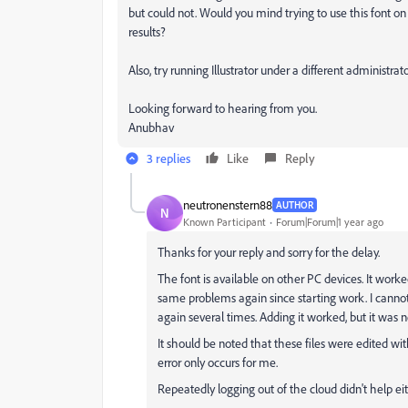
but could not. Would you mind trying to use this font o
results?
Also, try running Illustrator under a different administrat
Looking forward to hearing from you.
Anubhav
3 replies
Like
Reply
neutronenstern88
AUTHOR
N
Known Participant
Forum|Forum|1 year ago
Thanks for your reply and sorry for the delay.
The font is available on other PC devices. It worke
same problems again since starting work. I cannot 
again several times. Adding it worked, but it was n
It should be noted that these files were edited wi
error only occurs for me.
Repeatedly logging out of the cloud didn't help eit