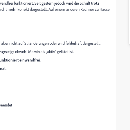
nwandfrei funktioniert. Seit gestern jedoch wird die Schrift
trotz
icht mehr korrekt dargestellt. Auf einem anderen Rechner zu Hause
t aber nicht auf Stiländerungen oder wird fehlerhaft dargestellt.
angezeigt
, obwohl Marvin als „aktiv“ gelistet ist.
unktioniert einwandfrei.
mal.
 beendet