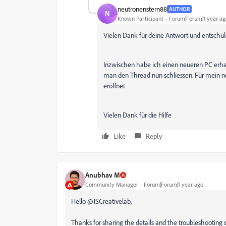
neutronenstern88
AUTHOR
N
Known Participant
Forum|Forum|1 year ag
Vielen Dank für deine Antwort und entschuld
Inzwischen habe ich einen neueren PC erha
man den Thread nun schliessen. Für mein 
eröffnet
Vielen Dank für die Hilfe
Like
Reply
Anubhav M
Community Manager
Forum|Forum|1 year ago
Hello @JSCreativelab,
Thanks for sharing the details and the troubleshooting ste