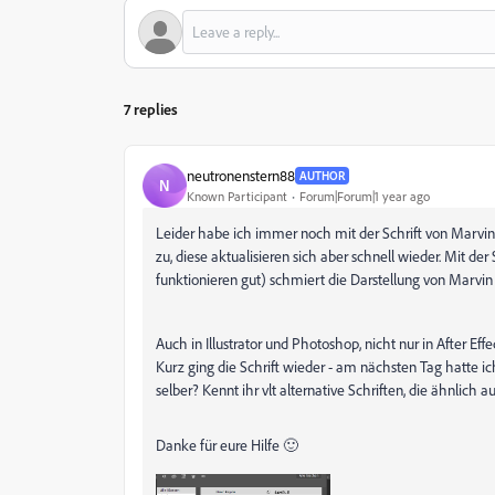
7 replies
neutronenstern88
AUTHOR
N
Known Participant
Forum|Forum|1 year ago
Leider habe ich immer noch mit der Schrift von Marvin S
zu, diese aktualisieren sich aber schnell wieder. Mit de
funktionieren gut) schmiert die Darstellung von Marvi
Auch in Illustrator und Photoshop, nicht nur in After Eff
Kurz ging die Schrift wieder - am nächsten Tag hatte i
selber? Kennt ihr vlt alternative Schriften, die ähnli
Danke für eure Hilfe 🙂