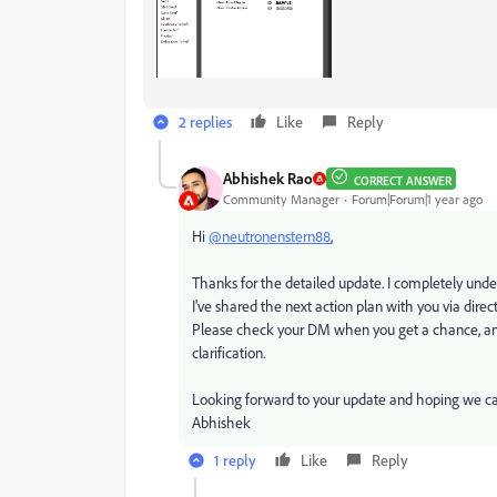
2 replies
Like
Reply
Abhishek Rao
CORRECT ANSWER
Community Manager
Forum|Forum|1 year ago
Hi
@neutronenstern88
,
Thanks for the detailed update. I completely unde
I've shared the next action plan with you via dir
Please check your DM when you get a chance, and 
clarification.
Looking forward to your update and hoping we can
Abhishek
1 reply
Like
Reply