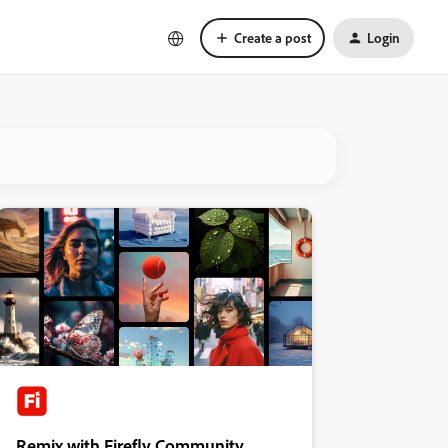
Create a post
Login
Remix with Firefly Community