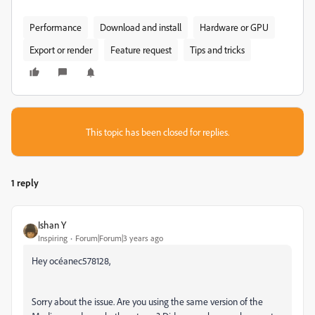
Performance
Download and install
Hardware or GPU
Export or render
Feature request
Tips and tricks
This topic has been closed for replies.
1 reply
Ishan Y
Inspiring
Forum|Forum|3 years ago
Hey
océanec578128,
Sorry about the issue. Are you using the same version of the