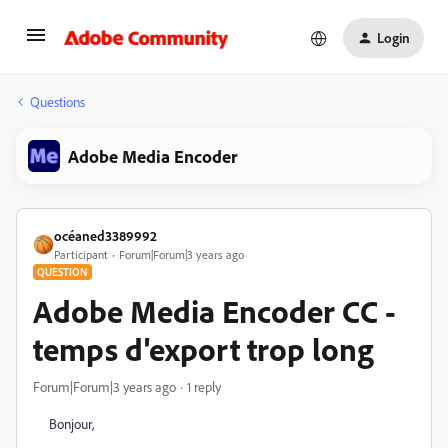
Login
Questions
Adobe Media Encoder
océaned3389992
Participant
Forum|Forum|3 years ago
QUESTION
Adobe Media Encoder CC -
temps d'export trop long
Forum|Forum|3 years ago
1 reply
Bonjour,