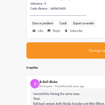
Sélecteur : 9
Code d’erreur : -1609629695
------------------------------------------------------------
Error or problem
Crash
Export or render
Like
Reply
Subscribe
This topic ha
4 replies
B-Roll-Bloke
B
Participant
Forum|Forum|4 years ago
I second this. Having the same issue.
Tried:
Roll back version, both Media Encoder and After Effects.