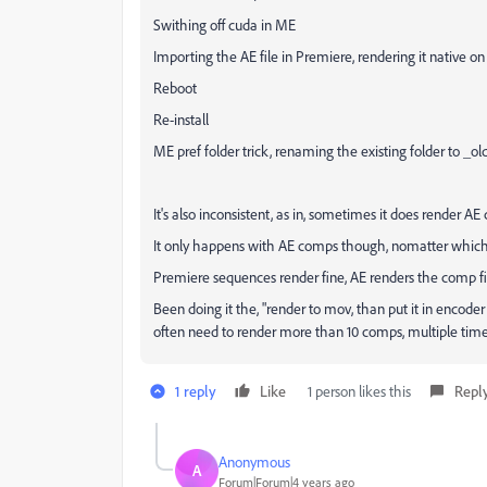
Swithing off cuda in ME
Importing the AE file in Premiere, rendering it native 
Reboot
Re-install
ME pref folder trick, renaming the existing folder to _ol
It's also inconsistent, as in, sometimes it does render AE
It only happens with AE comps though, nomatter which on
Premiere sequences render fine, AE renders the comp fi
Been doing it the, "render to mov, than put it in encoder
often need to render more than 10 comps, multiple time
1 reply
Like
1 person likes this
Repl
Anonymous
A
Forum|Forum|4 years ago