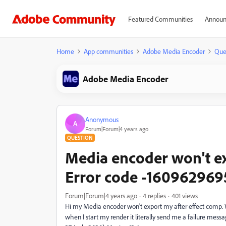
Featured Communities
Announ
Home
App communities
Adobe Media Encoder
Que
Adobe Media Encoder
Anonymous
A
Forum|Forum|4 years ago
QUESTION
Media encoder won't ex
Error code -160962969
Forum|Forum|4 years ago
4 replies
401 views
Hi my Media encoder won't export my after effect comp. W
when I start my render it literally send me a failure mess