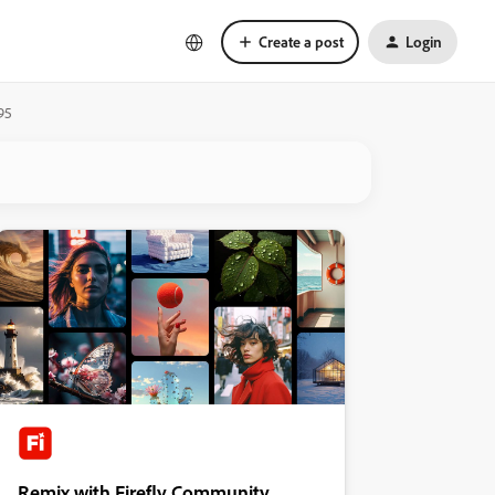
Create a post
Login
95
Remix with Firefly Community