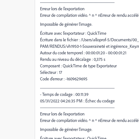
------------------------------------------------------------
Erreur lors de l’exportation
Erreur de compilation vidéo. ^ n ^ nErreur de rendu accélé
Impossible de générer l’image.
Écriture avec l’exportateur : QuickTime
Écriture dans le fichier : /Users/alloprof-5/Documents/00_
PAM/RENDUS/vh1950-1-Souveraineté et ingérence_Key.
Autour du code temporel : 00:00:01:20 - 00:00:01:21
Rendu au niveau du décalage : 0,375 s
Composant : QuickTime de type Exportateur
Sélecteur : 17
Code d’erreur : -1609629695
------------------------------------------------------------
- Temps de codage : 00:11:39
05/31/2022 04:26:35 PM : Échec du codage
------------------------------------------------------------
Erreur lors de l’exportation
Erreur de compilation vidéo. ^ n ^ nErreur de rendu accélé
Impossible de générer l’image.
Écriture avec l’exportateur : QuickTime