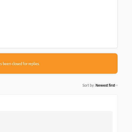
s been closed for replies.
Sort by
:
Newest first