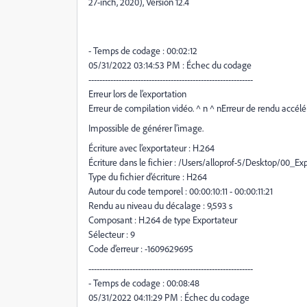
27-inch, 2020), Version 12.4
- Temps de codage : 00:02:12
05/31/2022 03:14:53 PM : Échec du codage
------------------------------------------------------------
Erreur lors de l’exportation
Erreur de compilation vidéo. ^ n ^ nErreur de rendu accélé
Impossible de générer l’image.
Écriture avec l’exportateur : H.264
Écriture dans le fichier : /Users/alloprof-5/Desktop/00_E
Type du fichier d’écriture : H264
Autour du code temporel : 00:00:10:11 - 00:00:11:21
Rendu au niveau du décalage : 9,593 s
Composant : H.264 de type Exportateur
Sélecteur : 9
Code d’erreur : -1609629695
------------------------------------------------------------
- Temps de codage : 00:08:48
05/31/2022 04:11:29 PM : Échec du codage