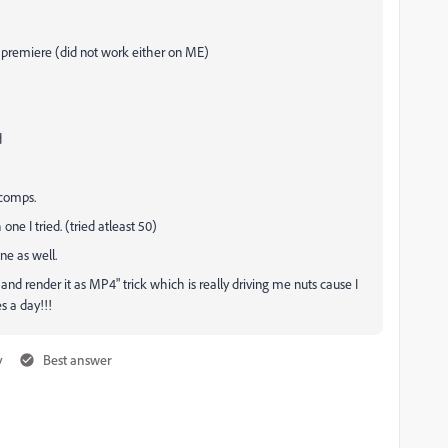
on premiere (did not work either on ME)
d
 comps.
e I tried. (tried atleast 50)
ne as well.
 and render it as MP4" trick which is really driving me nuts cause I
s a day!!!
y
Best answer