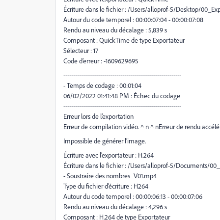
Écriture dans le fichier : /Users/alloprof-5/Desktop/00_Exp
Autour du code temporel : 00:00:07:04 - 00:00:07:08
Rendu au niveau du décalage : 5,839 s
Composant : QuickTime de type Exportateur
Sélecteur : 17
Code d’erreur : -1609629695
------------------------------------------------------------
- Temps de codage : 00:01:04
06/02/2022 01:41:48 PM : Échec du codage
------------------------------------------------------------
Erreur lors de l’exportation
Erreur de compilation vidéo. ^ n ^ nErreur de rendu accélé
Impossible de générer l’image.
Écriture avec l’exportateur : H.264
Écriture dans le fichier : /Users/alloprof-5/Documents
- Soustraire des nombres_V01.mp4
Type du fichier d’écriture : H264
Autour du code temporel : 00:00:06:13 - 00:00:07:06
Rendu au niveau du décalage : 4,296 s
Composant : H.264 de type Exportateur