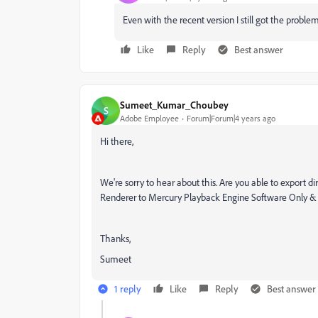
Even with the recent version I still got the proble
Like
Reply
Best answer
Sumeet_Kumar_Choubey
S
Adobe Employee
Forum|Forum|4 years ago
Hi there,
We're sorry to hear about this. Are you able to export di
Renderer to Mercury Playback Engine Software Only & ch
Thanks,
Sumeet
1 reply
Like
Reply
Best answer