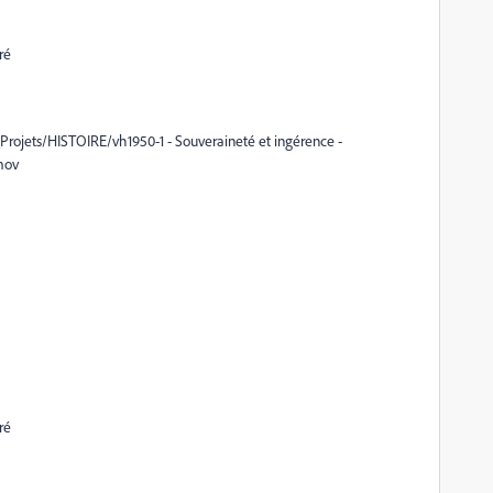
ré
Projets/HISTOIRE/vh1950-1 - Souveraineté et ingérence -
mov
ré