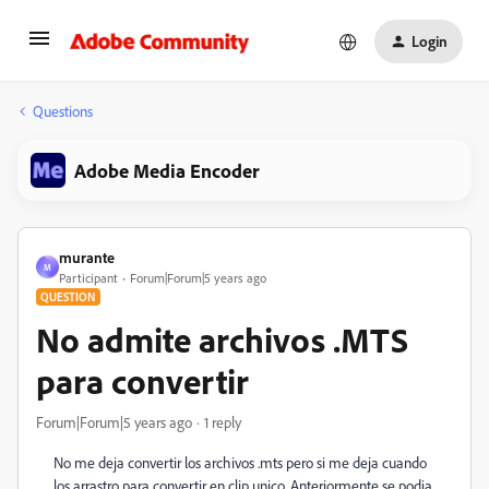
Login
Questions
Adobe Media Encoder
murante
M
Participant
Forum|Forum|5 years ago
QUESTION
No admite archivos .MTS
para convertir
Forum|Forum|5 years ago
1 reply
No me deja convertir los archivos .mts pero si me deja cuando
los arrastro para convertir en clip unico. Anteriormente se podia