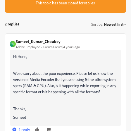
This topic has been closed for replies.
2 replies
Sort by
:
Newest first
Sumeet_Kumar_Choubey
S
Adobe Employee
Forum|Forum|4 years ago
Hi Henri,
We're sorry about the poor experience. Please let us know the
version of Media Encoder that you are using & the other system
specs (RAM & GPU). Also, is it happening while exporting in any
specific format or is it happening with all the formats?
Thanks,
Sumeet
1 reply