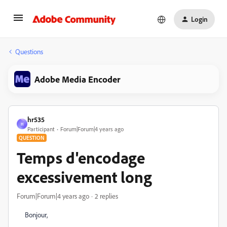
Login
Questions
Adobe Media Encoder
hr535
H
Participant
Forum|Forum|4 years ago
QUESTION
Temps d'encodage
excessivement long
Forum|Forum|4 years ago
2 replies
Bonjour,