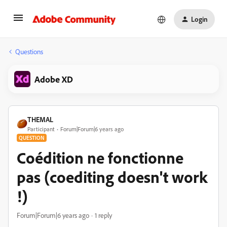
Login
Questions
Adobe XD
THEMAL
Participant
Forum|Forum|6 years ago
QUESTION
Coédition ne fonctionne
pas (coediting doesn't work
!)
Forum|Forum|6 years ago
1 reply