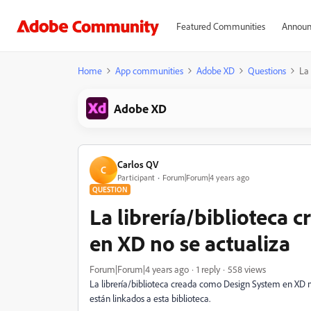
Featured Communities
Announ
Home
App communities
Adobe XD
Questions
La 
Adobe XD
Carlos QV
C
Participant
Forum|Forum|4 years ago
QUESTION
La librería/biblioteca
en XD no se actualiza
Forum|Forum|4 years ago
1 reply
558 views
La librería/biblioteca creada como Design System en XD n
están linkados a esta biblioteca.