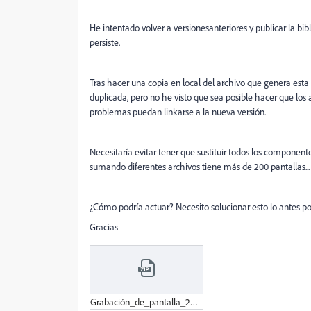
He intentado volver a versionesanteriores y publicar la b
persiste.
Tras hacer una copia en local del archivo que genera esta
duplicada, pero no he visto que sea posible hacer que los 
problemas puedan linkarse a la nueva versión.
Necesitaría evitar tener que sustituir todos los compone
sumando diferentes archivos tiene más de 200 pantallas...
¿Cómo podría actuar? Necesito solucionar esto lo antes pos
Gracias
Grabación_de_pantalla_2022-01-14_a_las_12-42-36.zip