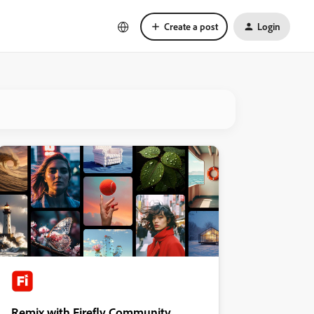
Create a post
Login
Remix with Firefly Community