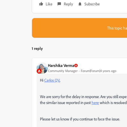
Like
Reply
Subscribe
This topic ha
1 reply
Harshika Verma
Community Manager
Forum|Forum|4 years ago
Hi
Carlos QV
,
We are sorry for the delay in response. Are you still exp
the similar issue reported in past
here
which is resolved
Please let us know if you continue to face the issue.