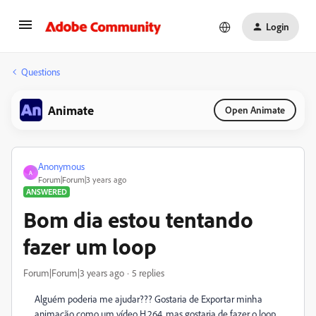
Login
Questions
Animate
Open Animate
Anonymous
A
Forum|Forum|3 years ago
ANSWERED
Bom dia estou tentando
fazer um loop
Forum|Forum|3 years ago
5 replies
Alguém poderia me ajudar??? Gostaria de Exportar minha
animação como um vídeo H.264, mas gostaria de fazer o loop