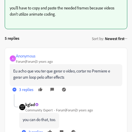
you'll have to copy and paste the needed frames because videos
don't utilize animate coding.
5 replies
Sort by
:
Newest first
Anonymous
A
Forum|Forum|3 years ago
Eu acho que vou ter que gerar o vídeo, cortar no Premiere e
gerar um loop pelo after effects
3 replies
kglad
Community Expert
Forum|Forum|3 years ago
you can do that, too.
2 replies