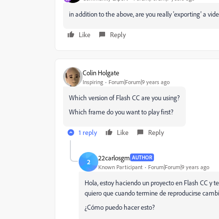
in addition to the above, are you really 'exporting' a vid
Like
Reply
Colin Holgate
Inspiring
Forum|Forum|9 years ago
Which version of Flash CC are you using?
Which frame do you want to play first?
1 reply
Like
Reply
22carlosgm
AUTHOR
2
Known Participant
Forum|Forum|9 years ago
Hola, estoy haciendo un proyecto en Flash CC y te
quiero que cuando termine de reproducirse camb
¿Cómo puedo hacer esto?