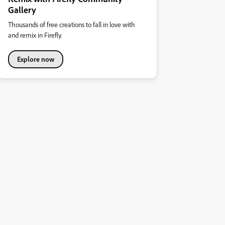
Gallery
Thousands of free creations to fall in love with
and remix in Firefly.
Explore now