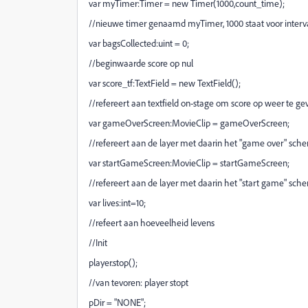
var myTimer:Timer = new Timer(1000,count_time);
//nieuwe timer genaamd myTimer, 1000 staat voor interva
var bagsCollected:uint = 0;
//beginwaarde score op nul
var score_tf:TextField = new TextField();
//refereert aan textfield on-stage om score op weer te ge
var gameOverScreen:MovieClip = gameOverScreen;
//refereert aan de layer met daarin het "game over" sch
var startGameScreen:MovieClip = startGameScreen;
//refereert aan de layer met daarin het "start game" sch
var lives:int=10;
//refeert aan hoeveelheid levens
//Init
player.stop();
//van tevoren: player stopt
pDir = "NONE";