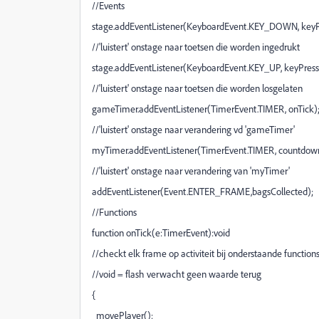
//Events
stage.addEventListener(KeyboardEvent.KEY_DOWN, key
//'luistert' onstage naar toetsen die worden ingedrukt
stage.addEventListener(KeyboardEvent.KEY_UP, keyPres
//'luistert' onstage naar toetsen die worden losgelaten
gameTimer.addEventListener(TimerEvent.TIMER, onTick)
//'luistert' onstage naar verandering vd 'gameTimer'
myTimer.addEventListener(TimerEvent.TIMER, countdow
//'luistert' onstage naar verandering van 'myTimer'
addEventListener(Event.ENTER_FRAME,bagsCollected);
//Functions
function onTick(e:TimerEvent):void
//checkt elk frame op activiteit bij onderstaande function
//void = flash verwacht geen waarde terug
{
movePlayer();