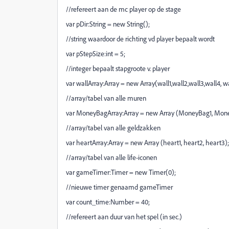
//refereert aan de mc player op de stage
var pDir:String = new String();
//string waardoor de richting vd player bepaalt wordt
var pStepSize:int = 5;
//integer bepaalt stapgroote v. player
var wallArray:Array = new Array(wall1,wall2,wall3,wall4, wal
//array/tabel van alle muren
var MoneyBagArray:Array = new Array (MoneyBag1, Mo
//array/tabel van alle geldzakken
var heartArray:Array = new Array (heart1, heart2, heart3);
//array/tabel van alle life-iconen
var gameTimer:Timer = new Timer(0);
//nieuwe timer genaamd gameTimer
var count_time:Number = 40;
//refereert aan duur van het spel (in sec.)