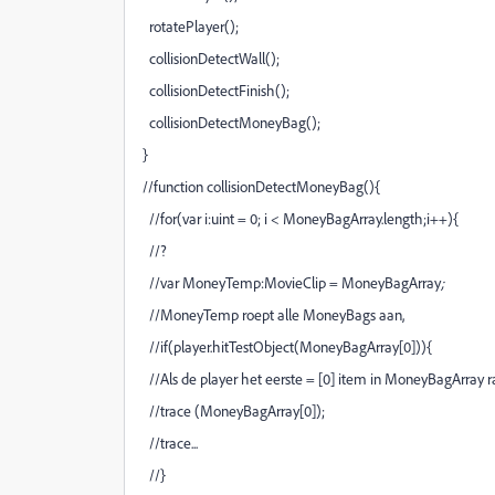
rotatePlayer();
collisionDetectWall();
collisionDetectFinish();
collisionDetectMoneyBag();
}
//function collisionDetectMoneyBag(){
//for(var i:uint = 0; i < MoneyBagArray.length;i++){
//?
//var MoneyTemp:MovieClip = MoneyBagArray
;
//MoneyTemp roept alle MoneyBags aan,
//if(player.hitTestObject(MoneyBagArray[0])){
//Als de player het eerste = [0] item in MoneyBagArray ra
//trace (MoneyBagArray[0]);
//trace...
//}