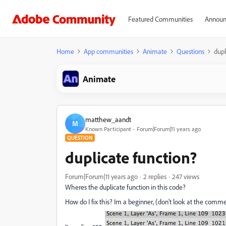
Featured Communities
Announ
Home
App communities
Animate
Questions
dupl
Animate
matthew_aandt
M
Known Participant
Forum|Forum|11 years ago
QUESTION
duplicate function?
Forum|Forum|11 years ago
2 replies
247 views
Wheres the duplicate function in this code?
How do I fix this? Im a beginner, (don't look at the comm