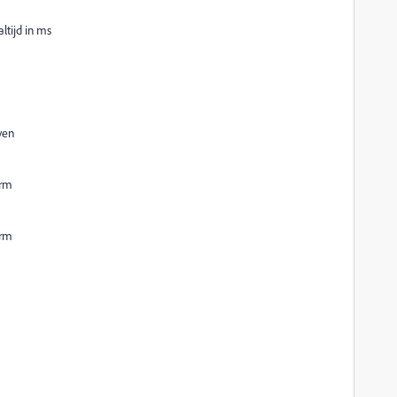
ltijd in ms
ven
erm
erm