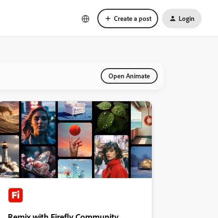
Create a post
Login
Open Animate
Remix with Firefly Community