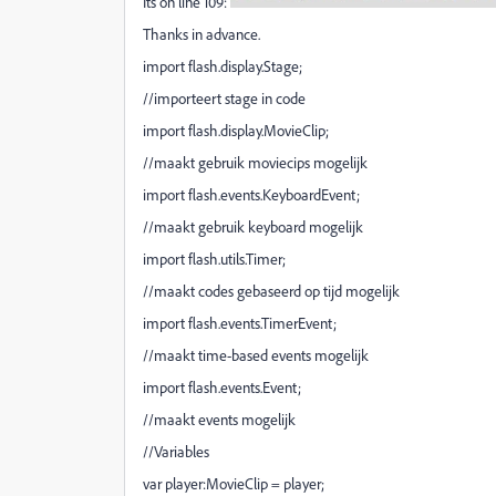
Its on line 109:
Thanks in advance.
import flash.display.Stage;
//importeert stage in code
import flash.display.MovieClip;
//maakt gebruik moviecips mogelijk
import flash.events.KeyboardEvent;
//maakt gebruik keyboard mogelijk
import flash.utils.Timer;
//maakt codes gebaseerd op tijd mogelijk
import flash.events.TimerEvent;
//maakt time-based events mogelijk
import flash.events.Event;
//maakt events mogelijk
//Variables
var player:MovieClip = player;