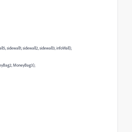
l5, sidewall1, sidewall2, sidewall3, infoWall);
neyBag2, MoneyBag3);