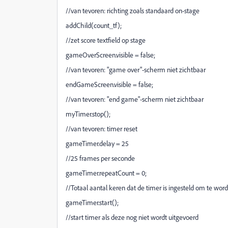
//van tevoren: richting zoals standaard on-stage
addChild(count_tf);
//zet score textfield op stage
gameOverScreen.visible = false;
//van tevoren: "game over"-scherm niet zichtbaar
endGameScreen.visible = false;
//van tevoren: "end game"-scherm niet zichtbaar
myTimer.stop();
//van tevoren: timer reset
gameTimer.delay = 25
//25 frames per seconde
gameTimer.repeatCount = 0;
//Totaal aantal keren dat de timer is ingesteld om te wor
gameTimer.start();
//start timer als deze nog niet wordt uitgevoerd