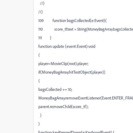
//}
//}
109 function bagsCollected(e:Event){
110
score_tf.text = String(MoneyBagArray.bagsCollecte
111 }
function update (event:Event):void
{
player=MovieClip(root).player;
if(MoneyBagArray.hitTestObject(player))
{
bagsCollected += 10;
MoneyBagArray.removeEventListener(Event.ENTER_FRA
parent.removeChild(score_tf);
}
}
function keyPressedDown(e:KeyboardEvent) {