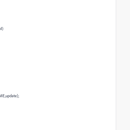
d)
ME,update);