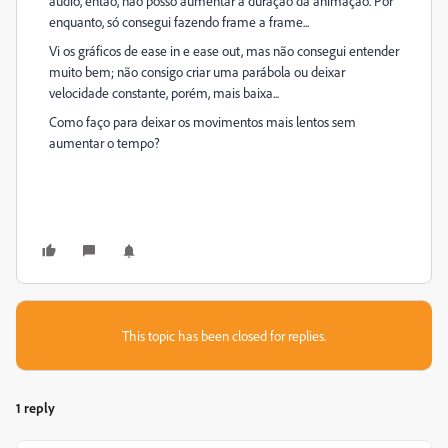
áudio, então, não posso aumentar a duração da animação. Por
enquanto, só consegui fazendo frame a frame...
Vi os gráficos de ease in e ease out, mas não consegui entender
muito bem; não consigo criar uma parábola ou deixar
velocidade constante, porém, mais baixa...
Como faço para deixar os movimentos mais lentos sem
aumentar o tempo?
This topic has been closed for replies.
1 reply