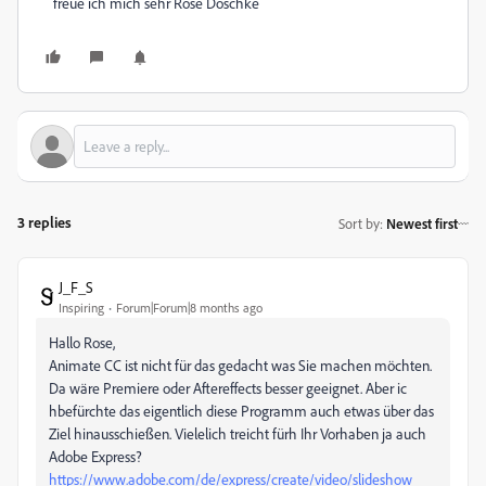
freue ich mich sehr Rose Doschke
3 replies
Sort by
:
Newest first
J_F_S
Inspiring
Forum|Forum|8 months ago
Hallo Rose,
Animate CC ist nicht für das gedacht was Sie machen möchten.
Da wäre Premiere oder Aftereffects besser geeignet. Aber ic
hbefürchte das eigentlich diese Programm auch etwas über das
Ziel hinausschießen. Vielelich treicht fürh Ihr Vorhaben ja auch
Adobe Express?
https://www.adobe.com/de/express/create/video/slideshow