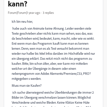
kann?
Forum|Forum|1 year ago
3 replies
Ich bin neu hier,
habe auch von Animate keine Ahnung. Leider werden viele
Texte geschrieben aber nichts kann man sehen, was das, was
da beschrieben wird, bedeutet, kann, macht, oder wie es wirkt.
Erst wenn man das Programm kauft kann man es kennen
lernen. Denn, wen man es als Test versucht bekommt man
wieder nur halbe bis 16tel Infos darüber. im Höchstfalle wird nur
ein übergang erklärt. Das reitzt mich nicht das programm zu
kaufen. Bitte, bin schon älter, aber, wer kann mir mitteilen
welcher art der Übergänge in diesem oder einen
nebenprogramm von Adobe Alements/Premiere,CS3, PRO?
mitgegeben s werden.
Muss man sie Kaufen?
ich suche überwiegend weiche Überblendungen die immer 2
Bilder im Übergang verschmelzen lassen können. Möglichst
Verschiedene und weiche Bleden. Keine Klötze Keine Hüte