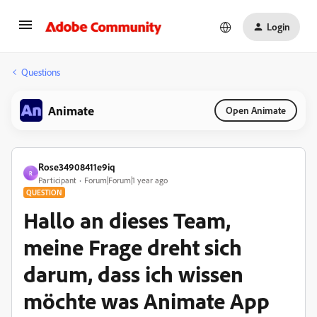
Login
Questions
Animate
Open Animate
Rose34908411e9iq
R
Participant
Forum|Forum|1 year ago
QUESTION
Hallo an dieses Team,
meine Frage dreht sich
darum, dass ich wissen
möchte was Animate App