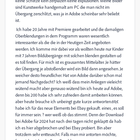
keine Schlitze kein zerplazen keine explusionen. Meine Bilder
sind Kunstwerke handgemalt am PC die man nicht im
Übergang zerschlitzt, was ja in Adobe scheinbar sehr beliebt
ist.
Ich habe 20 Jahre mit Premiere gearbeitet und die damaligen
Oberblendungen in dem Programm waren wesentlich
interessanter als die die in der Heutigen Zeit angeboten
werden. Ich komme mir dabei vor als wollten heute nur Kinder
mit 7 Jahren Bildübergänge mit solchen blenden gestalten ud
es toll finden. Für mich ist es grausamtes Mittelalter. Je hätter
der Übergang je abstoßender wird ein Bild dann angesehen. Je
weicher desto freundlicher. Hat von Adobe darüber schon mal
jemand Nachgedacht? Ich weiß dass mein Anliegen vieleicht
wütend macht aber genauso wütend bin ich heute auf Adobe,
denn bis 200 habe ich sehr zufrieden damit arnbeiten können.
aber heute brauche ich unbeingt gute kurze antworten.69,€
habe ich für das neue Elements bei Ebay gekauft. eines , es soll
für immer sein. ? wer weiß ob das stimmt. Denn der Download
bei Adobe für 2024 hat nach drei tagen nicht geklaptt da hab
ich es hier abgebrochen und bei Ebay probiert. Bin aber
trotzdem sehr entteuscht. Falls man mir antorten möchte,