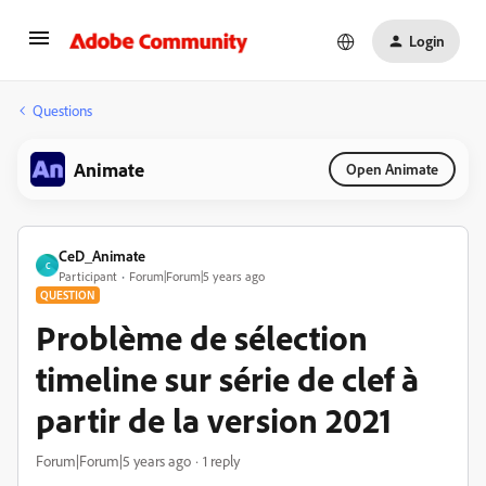
Login
Questions
Animate
Open Animate
CeD_Animate
C
Participant
Forum|Forum|5 years ago
QUESTION
Problème de sélection
timeline sur série de clef à
partir de la version 2021
Forum|Forum|5 years ago
1 reply