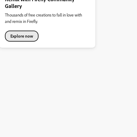
Gallery
Thousands of free creations to fall in love with
and remix in Firefly.
Explore now