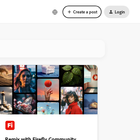
Create a post
Login
Remix with Firefly Community