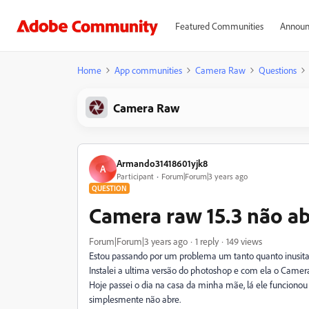
Featured Communities
Announ
Home
App communities
Camera Raw
Questions
Camera Raw
Armando31418601yjk8
A
Participant
Forum|Forum|3 years ago
QUESTION
Camera raw 15.3 não ab
Forum|Forum|3 years ago
1 reply
149 views
Estou passando por um problema um tanto quanto inusit
Instalei a ultima versão do photoshop e com ela o Came
Hoje passei o dia na casa da minha mãe, lá ele funcion
simplesmente não abre.