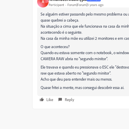
A
Participant
Forum|Forum|3 years ago
Se alguém estiver passando pelo mesmo problema ou al
quase quebrei a cabeça.
Na situação a cima que ele funcionava na casa da mi
acontecendo é o seguinte.
Na casa da minha mãe eu utilizei 2 monitores e em c
O que aconteceu?
Quando eu estava somente com o notebook, o windows
CAMERA RAW abria no "segundo minitor".
Ele travava e quando eu pressionava o ESC ele "destrav
raw que estava aberto no "segundo minitor".
Acho que deu para entender mais ou menos.
Quase fritei a mente, mas consegui descobrir essa ai.
Like
Reply