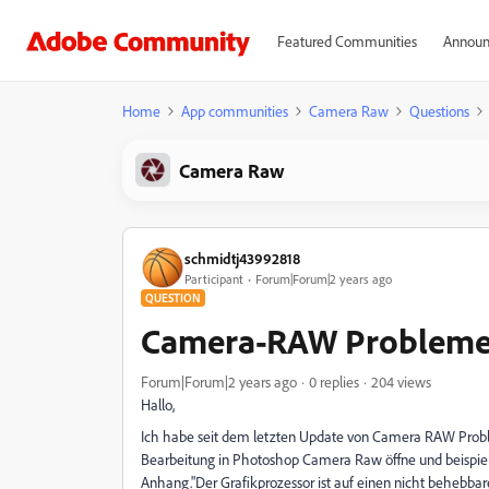
Featured Communities
Announ
Home
App communities
Camera Raw
Questions
Camera Raw
schmidtj43992818
Participant
Forum|Forum|2 years ago
QUESTION
Camera-RAW Probleme 
Forum|Forum|2 years ago
0 replies
204 views
Hallo,
Ich habe seit dem letzten Update von Camera RAW Prob
Bearbeitung in Photoshop Camera Raw öffne und beispiels
Anhang."Der Grafikprozessor ist auf einen nicht behebba