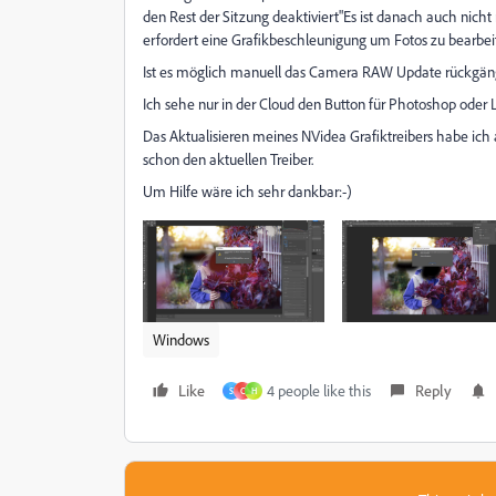
den Rest der Sitzung deaktiviert"Es ist danach auch ni
erfordert eine Grafikbeschleunigung um Fotos zu bearbe
Ist es möglich manuell das Camera RAW Update rückgäng
Ich sehe nur in der Cloud den Button für Photoshop oder 
Das Aktualisieren meines NVidea Grafiktreibers habe ich 
schon den aktuellen Treiber.
Um Hilfe wäre ich sehr dankbar:-)
Windows
Like
4 people like this
Reply
S
C
H