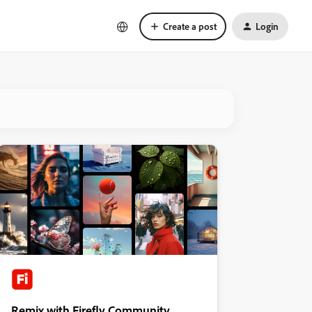
Create a post
Login
Remix with Firefly Community