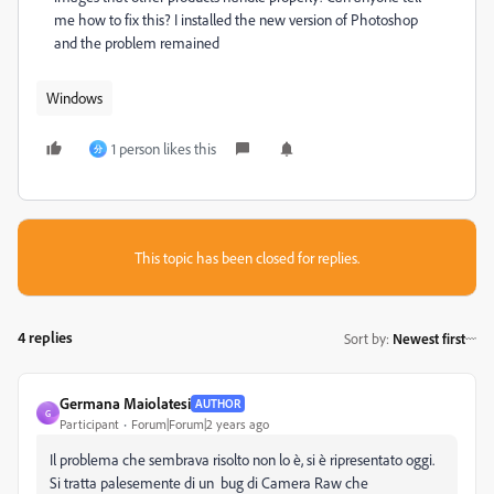
me how to fix this? I installed the new version of Photoshop
and the problem remained
Windows
1 person likes this
分
This topic has been closed for replies.
4 replies
Sort by
:
Newest first
Germana Maiolatesi
AUTHOR
G
Participant
Forum|Forum|2 years ago
Il problema che sembrava risolto non lo è, si è ripresentato oggi.
Si tratta palesemente di un bug di Camera Raw che