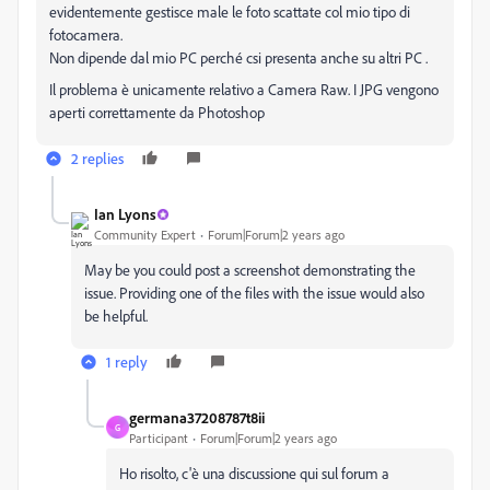
evidentemente gestisce male le foto scattate col mio tipo di
fotocamera.
Non dipende dal mio PC perché csi presenta anche su altri PC .
Il problema è unicamente relativo a Camera Raw. I JPG vengono
aperti correttamente da Photoshop
2 replies
Ian Lyons
Community Expert
Forum|Forum|2 years ago
May be you could post a screenshot demonstrating the
issue. Providing one of the files with the issue would also
be helpful.
1 reply
germana37208787t8ii
G
Participant
Forum|Forum|2 years ago
Ho risolto, c'è una discussione qui sul forum a