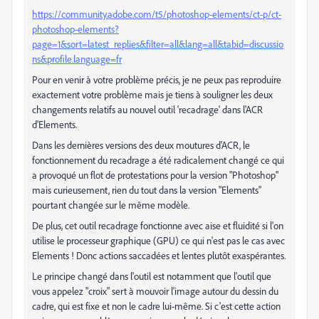
https://community.adobe.com/t5/photoshop-elements/ct-p/ct-
photoshop-elements?
page=1&sort=latest_replies&filter=all&lang=all&tabid=discussio
ns&profile.language=fr
Pour en venir à votre problème précis, je ne peux pas reproduire
exactement votre problème mais je tiens à souligner les deux
changements relatifs au nouvel outil 'recadrage' dans l'ACR
d'Elements.
Dans les dernières versions des deux moutures d'ACR, le
fonctionnement du recadrage a été radicalement changé ce qui
a provoqué un flot de protestations pour la version "Photoshop"
mais curieusement, rien du tout dans la version "Elements"
pourtant changée sur le même modèle.
De plus, cet outil recadrage fonctionne avec aise et fluidité si l'on
utilise le processeur graphique (GPU) ce qui n'est pas le cas avec
Elements ! Donc actions saccadées et lentes plutôt exaspérantes.
Le principe changé dans l'outil est notamment que l'outil que
vous appelez "croix" sert à mouvoir l'image autour du dessin du
cadre, qui est fixe et non le cadre lui-même. Si c'est cette action