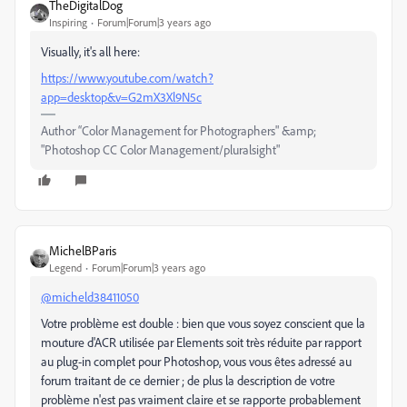
TheDigitalDog
Inspiring
Forum|Forum|3 years ago
Visually, it's all here:
https://www.youtube.com/watch?
app=desktop&v=G2mX3Xl9N5c
Author “Color Management for Photographers" &amp;
"Photoshop CC Color Management/pluralsight"
MichelBParis
Legend
Forum|Forum|3 years ago
@micheld38411050
Votre problème est double : bien que vous soyez conscient que la
mouture d'ACR utilisée par Elements soit très réduite par rapport
au plug-in complet pour Photoshop, vous vous êtes adressé au
forum traitant de ce dernier ; de plus la description de votre
problème n'est pas vraiment claire et se rapporte probablement