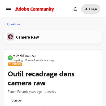
Login
Questions
Camera Raw
micheld38411050
M
Inspiring
Forum|Forum|3 years ago
QUESTION
Outil recadrage dans
camera raw
Forum|Forum|3 years ago
17 replies
Bonjour,