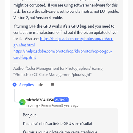
might be corrupted. If you are using software/hardware for this
task, be sure the software is set to build a matrix, not LUT profile,
Version 2, not Version 4 profile.
If turning OFF the GPU works, it's a GPU bug, and you need to
contact the manufacturer or find out if there's an updated driver
for it. Also see:
https://helpx.adobe.com/photoshop/kb/acr-
gpu-faq.html
https://helpx.adobe.com/photoshop/kb/photoshop-cc-gpu-
card-faq.html
Author “Color Management for Photographers" &amp;
"Photoshop CC Color Management/pluralsight"
8 replies
micheld38411050
AUTHOR
M
Inspiring
Forum|Forum|3 years ago
Bonjour,
J'ai activé et désactivé le GPU sans résultat.
J'ai mis à jour le pilote de ma carte graphique.