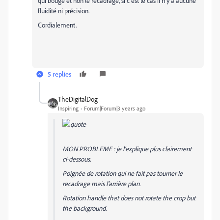
qui bouge et non le recadrage, si c'est le cas il n'y a aucune
fluidité ni précision.
Cordialement.
5 replies
TheDigitalDog
Inspiring
Forum|Forum|3 years ago
MON PROBLEME : je l'explique plus clairement
ci-dessous.
Poignée de rotation qui ne fait pas tourner le
recadrage mais l'arrière plan.
Rotation handle that does not rotate the crop but
the background.