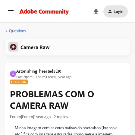
Login
Questions
Camera Raw
Astonishing_hearted5E10
A
Participant
Forum|Forum|1 year ago
QUESTION
PROBLEMAS COM O
CAMERA RAW
Forum|Forum|1 year ago
2 replies
Minha imagem com as cores nativas do photoshop (branco e
etc..) fica com imagens estouradas, como segue a imagem