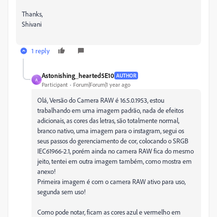
Thanks,
Shivani
1 reply
Astonishing_hearted5E10
AUTHOR
A
Participant
Forum|Forum|1 year ago
Olá, Versão do Camera RAW é 16.5.0.1953, estou
trabalhando em uma imagem padrão, nada de efeitos
adicionais, as cores das letras, são totalmente normal,
branco nativo, uma imagem para o instagram, segui os
seus passos do gerenciamento de cor, colocando o SRGB
IEC61966-2.1, porém ainda no camera RAW fica do mesmo
jeito, tentei em outra imagem também, como mostra em
anexo!
Primeira imagem é com o camera RAW ativo para uso,
segunda sem uso!
Como pode notar, ficam as cores azul e vermelho em