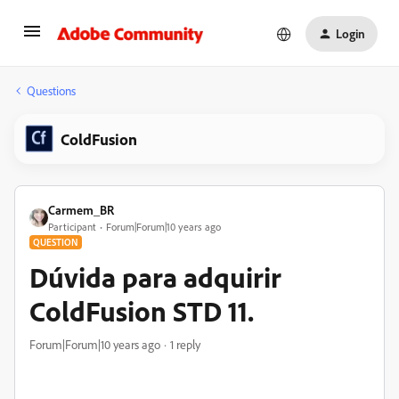
Login
Questions
ColdFusion
Carmem_BR
Participant
Forum|Forum|10 years ago
QUESTION
Dúvida para adquirir
ColdFusion STD 11.
Forum|Forum|10 years ago
1 reply