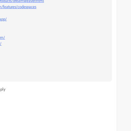
roducts/dreamweaver.html
om/features/codespaces
.app/
com/
/
ply