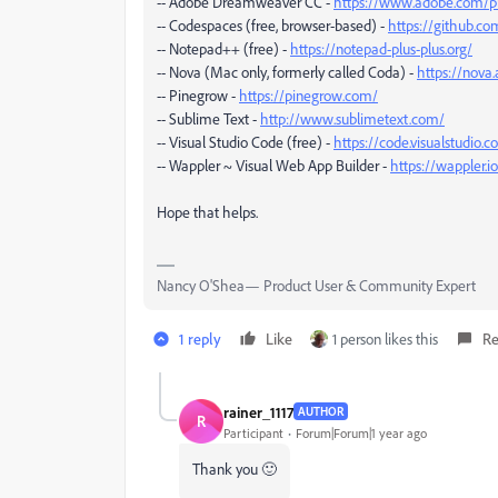
-- Adobe Dreamweaver CC -
https://www.adobe.com/p
-- Codespaces (free, browser-based) -
https://github.c
-- Notepad++ (free) -
https://notepad-plus-plus.org/
-- Nova (Mac only, formerly called Coda) -
https://nova
-- Pinegrow -
https://pinegrow.com/
-- Sublime Text -
http://www.sublimetext.com/
-- Visual Studio Code (free) -
https://code.visualstudio.
-- Wappler ~ Visual Web App Builder -
https://wappler.io
Hope that helps.
Nancy O'Shea— Product User & Community Expert
1 reply
Like
1 person likes this
Re
rainer_1117
AUTHOR
R
Participant
Forum|Forum|1 year ago
Thank you 🙂