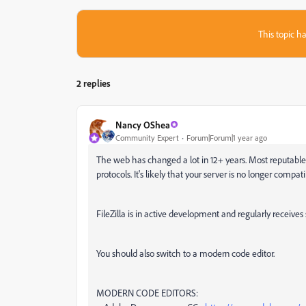
This topic ha
2 replies
Nancy OShea
Community Expert
Forum|Forum|1 year ago
The web has changed a lot in 12+ years. Most reputable 
protocols. It's likely that your server is no longer compa
FileZilla is in active development and regularly receives 
You should also switch to a modern code editor.
MODERN CODE EDITORS: