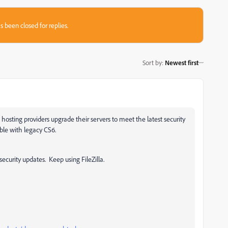
s been closed for replies.
Sort by
:
Newest first
hosting providers upgrade their servers to meet the latest security
tible with legacy CS6.
security updates. Keep using FileZilla.