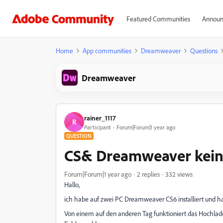
Featured Communities
Announ
Home
App communities
Dreamweaver
Questions
Dreamweaver
rainer_1117
R
Participant
Forum|Forum|1 year ago
QUESTION
CS& Dreamweaver kein
Forum|Forum|1 year ago
2 replies
332 views
Hallo,
ich habe auf zwei PC Dreamweaver CS6 installiert und ha
Von einem auf den anderen Tag funktioniert das Hochla