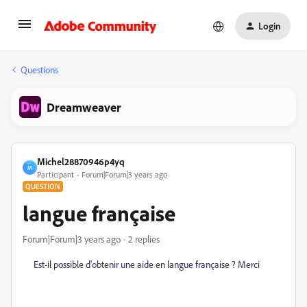
Login
Questions
Dreamweaver
Michel28870946p4yq
M
Participant
Forum|Forum|3 years ago
QUESTION
langue française
Forum|Forum|3 years ago
2 replies
Est-il possible d'obtenir une aide en langue française ? Merci