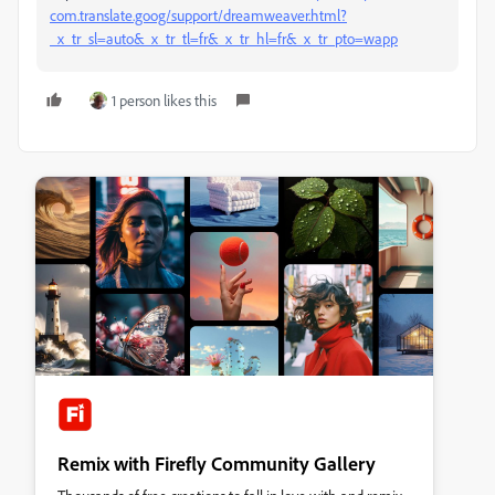
com.translate.goog/support/dreamweaver.html?
_x_tr_sl=auto&_x_tr_tl=fr&_x_tr_hl=fr&_x_tr_pto=wapp
1 person likes this
Remix with Firefly Community Gallery