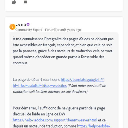
L e n a
L
Community Expert
Forum|Forum|3 years ago
À ma connaissance l’intégralité des pages d’aides ne doivent pas
être accessibles en français, cependant, et bien que cela ne soit
pas la panacée, grâce à des moteurs de traduction, cela permet
quand même d’accéder en grande partie à l’ensemble des
contenus.
La page de départ serait donc
https://translate.google.fr/?
hl=fr&sl=auto&tl=fr&op=websites
(il faut noter que l’outil de
traduction suit les liens internes au site de départ)
Pour démarrer, il suffit donc de naviguer à partir de la page
d’accueil de l’aide en ligne de DW
https://helpx.adobe.com/support/dreamweaver.html
et ce
depuis un moteur de traduction, comme
https://helpx-adobe-