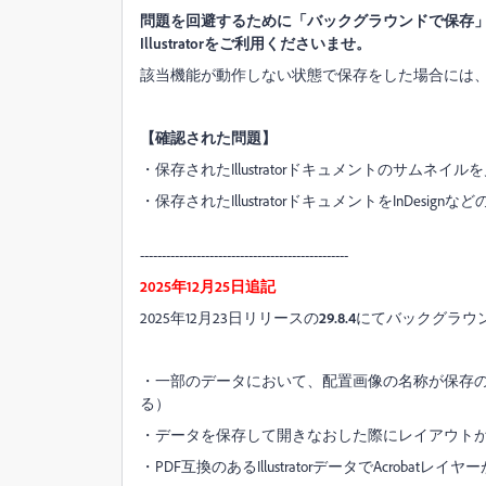
問題を回避するために「バックグラウンドで保存
Illustratorをご利用くださいませ。
該当機能が動作しない状態で保存をした場合には
【確認された問題】
・保存されたIllustratorドキュメントのサムネ
・保存されたIllustratorドキュメントをInDe
------------------------------------------------
2025年12月25日追記
2025年12月23日リリースの
29.8.4
にてバックグラウ
・一部のデータにおいて、配置画像の名称が保存
る）
・データを保存して開きなおした際にレイアウト
・PDF互換のあるIllustratorデータでAcrobatレ