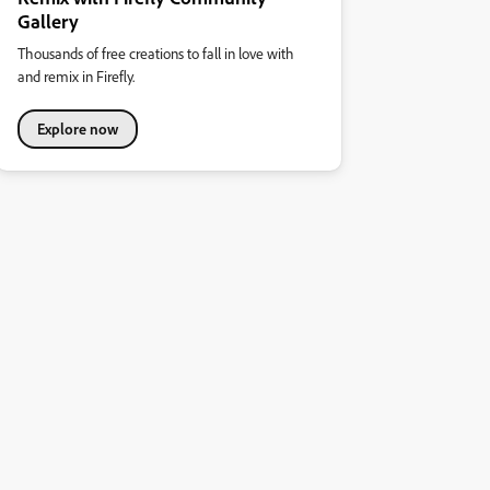
Gallery
Thousands of free creations to fall in love with
and remix in Firefly.
Explore now