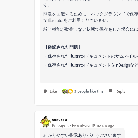
す。
問題を回避するために「バックグラウンドで保
てIllustratorをご利用くださいませ。
該当機能が動作しない状態で保存をした場合に
【確認された問題】
・保存されたIllustratorドキュメントのサム
・保存されたIllustratorドキュメントをInD
Like
3 people like this
Reply
suzurou
Participant
Forum|Forum|9 months ago
わかりやすい指示ありがとうございます