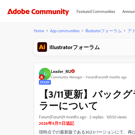
Featured Communities
Announ
Home
App communities
Illustratorフォーラム
ア
Illustratorフォーラム
Leader_M2
L
Community Manager
Forum|Forum|9 months ago
STICKY
【3/11更新】バッ
ラーについて
Forum|Forum|9 months ago
2 replies
10550 views
2026年3月11日追記
現時点での最新版である30.2.1バージョンにて