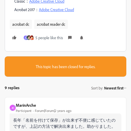
Classic：
Adobe Creative Cloud
Acrobat 2017：
Adobe Creative Cloud
acrobat dc
acrobat reader dc
5 people like this
O
This topic has been closed for replies.
9 replies
Sort by
:
Newest first
MarinArche
M
Participant
Forum|Forum|2 years ago
長年「名前を付けて保存」が出来ず不便に感じていたの
ですが、上記の方法で解決出来ました。助かりました。