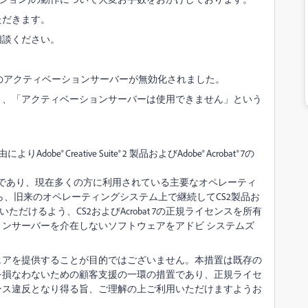
ただきます。
相談ください。
crobat 7 のアクティベーションサーバーが無効化されました。
り、「アクティベーションサーバーは使用できません」という
® Creative Suite® 2 製品およびAdobe® Acrobat® 7の
。
であり、現在多くの方に利用されている主要なオペレーティ
ら、旧来のオペレーティングシステム上で継続してCS2製品お
いただけるよう、CS2およびAcrobat 7の正規ライセンスを所有
ンサーバーを介在しないソフトウェアをアドビ システムズ
ェアを提供することが目的ではございません。本措置は既存の
を損なわないための顧客支援の一環の措置であり、正規ライセ
ンス違反となり得る旨、ご理解の上ご利用いただけますようお