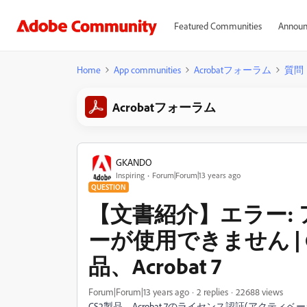
Featured Communities
Announ
Home
App communities
Acrobatフォーラム
質問
Acrobatフォーラム
GKANDO
Inspiring
Forum|Forum|13 years ago
QUESTION
【文書紹介】エラー:
ーが使用できません |
品、Acrobat 7
Forum|Forum|13 years ago
2 replies
22688 views
CS2製品、Acrobat 7のライセンス認証(アク