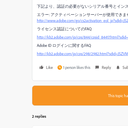
下記より、認証の必要がないシリアル番号とイン
エラー: アクティベーションサーバーが使用できません |
http://www.adobe.com/go/cs2activation_eol_jp?sdid=J
ライセンス認証についてのFAQ
http://kb2.adobe.com/jp/cps/844/cpsid_84417.html?sdi
Adobe ID ログインに関するFAQ
http://kb2.adobe.com/jp/cps/298/2982.html?sdid=JSZV
Like
1 person likes this
Reply
Sub
N
This topic ha
2 replies