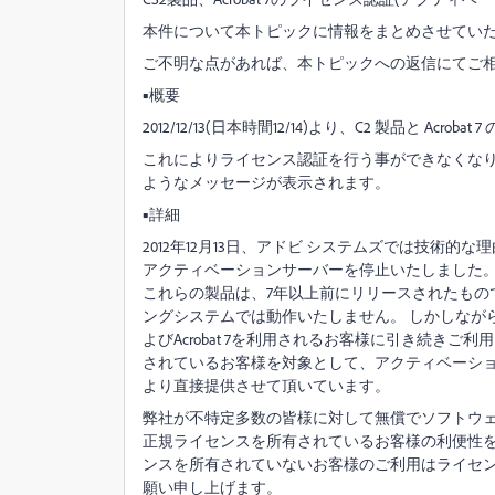
本件について本トピックに情報をまとめさせてい
ご不明な点があれば、本トピックへの返信にてご
■概要
2012/12/13(日本時間12/14)より、C2 製品と A
これによりライセンス認証を行う事ができなくな
ようなメッセージが表示されます。
■詳細
2012年12月13日、アドビ システムズでは技術的な理由によりAdobe
アクティベーションサーバーを停止いたしました
これらの製品は、7年以上前にリリースされたもの
ングシステムでは動作いたしません。 しかしなが
よびAcrobat 7を利用されるお客様に引き続きご利用
されているお客様を対象として、アクティベーショ
より直接提供させて頂いています。
弊社が不特定多数の皆様に対して無償でソフトウ
正規ライセンスを所有されているお客様の利便性
ンスを所有されていないお客様のご利用はライセ
願い申し上げます。