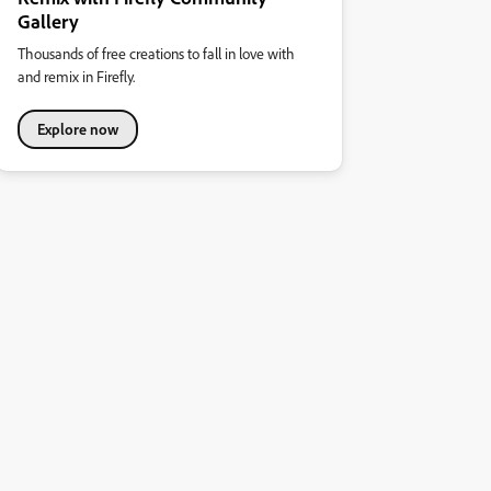
Gallery
Thousands of free creations to fall in love with
and remix in Firefly.
Explore now