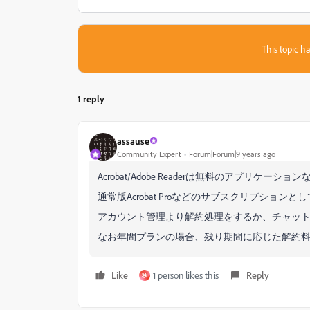
This topic ha
1 reply
assause
Community Expert
Forum|Forum|9 years ago
Acrobat/Adobe Readerは無料のアプリ
通常版Acrobat Proなどのサブスクリプション
アカウント管理より解約処理をするか、チャッ
なお年間プランの場合、残り期間に応じた解約
Like
1 person likes this
Reply
秋