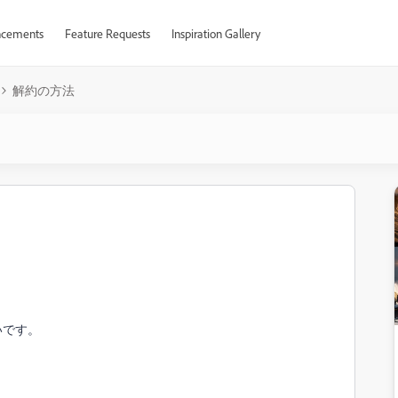
cements
Feature Requests
Inspiration Gallery
解約の方法
いです。