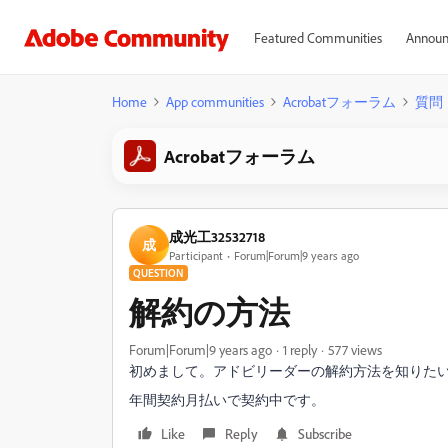
Featured Communities
Announ
Home
App communities
Acrobatフォーラム
質問
Acrobatフォーラム
成光工32532718
成
Participant
Forum|Forum|9 years ago
QUESTION
解約の方法
Forum|Forum|9 years ago
1 reply
577 views
初めまして。アドビリーダーの解約方法を知りた
年間契約月払いで契約中です。
Like
Reply
Subscribe