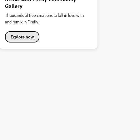
Gallery
Thousands of free creations to fall in love with
and remix in Firefly.
Explore now