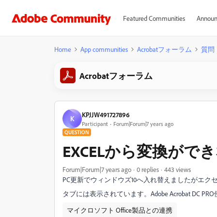
Featured Communities
Announ
Home
App communities
Acrobatフォーラム
質問
Acrobatフォーラム
KPJJW491727896
K
Participant
Forum|Forum|7 years ago
QUESTION
EXCELから変換がで
Forum|Forum|7 years ago
0 replies
443 views
PC更新でウィンドウズ10へ入れ替えましたがエク
タブには表示されています。Adobe Acrobat DC P
マイクロソフト Office製品との連携