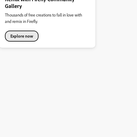
Gallery
Thousands of free creations to fall in love with
and remix in Firefly.
Explore now