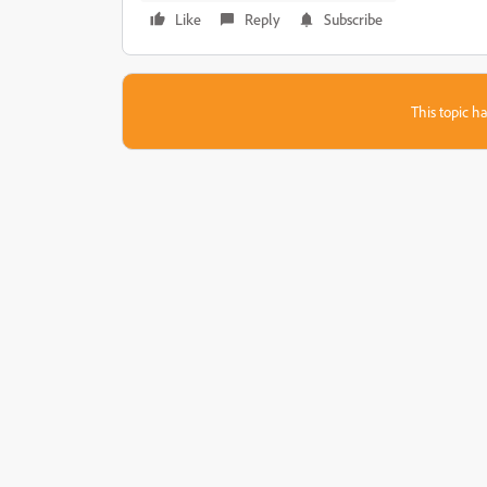
Like
Reply
Subscribe
This topic ha