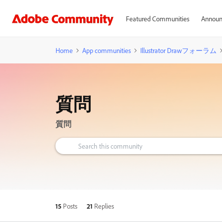
Featured Communities
Announ
Home
App communities
Illustrator Drawフォーラム
質問
質問
15
Posts
21
Replies