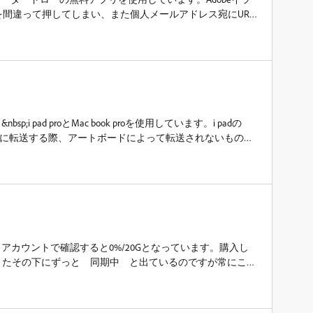
e を間違って押してしまい、また個人メールアドレス宛にURL
。その画面に[了解、確認しました]というボタンがありク
捜査によりbehance上に作品が公開されることはあるので
っていればBehanceとも同期されるのでしょうか。ちなみに
せん。長文になりますが、よろしくお願いします。
&nbsp;i pad proとMac book proを使用しています。i padの
Illustrator CCに転送する際、アートボードによって転送されないもの
続が悪く転送に時間がかかるなど、時間が経つと一気に今まで数
はありますが、現時点、送れるアートボードと送れないア
内容が複雑なものだけ転送できていません。そういった場
ろしくお願い致します。
アカウントで確認すると0%/20Gとなっています。購入し
p;またその下にずっと 同期中 と出ているのですが常にこの