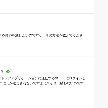
ある修飾を施したいのですが、その方法を教えてくださ
は？
デスクトップアプリケーションに送信する際、CCにログインし
PCにしか送信されないですよね？それは構わないのです
よいでしょうか？PC/iPad双方の再起動、送信してほしく
り...いずれも関係ないようで、意地でも送ってほしくないPCの方