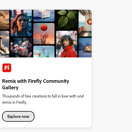
Remix with Firefly Community
Gallery
Thousands of free creations to fall in love with and
remix in Firefly.
Explore now