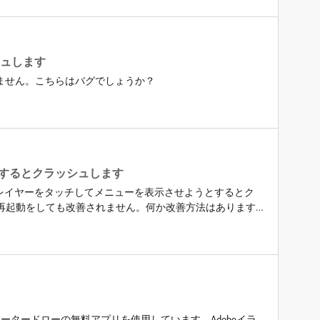
&nbsp;よろしくお願いします．&nbsp;&nbsp;
w と Photoshop Sketch&nbsp;の最高のツールや機能、テクノロジーの全
れています。Frescoは描画とペイントに特化したアプリで、プロをも
ら、初心者も含めてあらゆるレベルのクリエイターが使用
trator Draw と Photoshop Sketch のプロジェクト
シュします
ご使用いただけますので、ぜひお試しください。&nbsp; Adobe
ません。こちらはバグでしょうか？
ージをご覧ください。&nbsp; &nbsp; 詳細やその他の質問につ
い。&nbsp; &nbsp;
するとクラッシュします
ト後、レイヤーをタッチしてメニューを表示させようとするとク
、再起動をしても改善されません。何か改善方法はあります
レータードローの無料アプリを使用しています。Adobeイラ