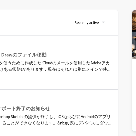
Recently active
tor Drawのファイル移動
tor Draw を使うために作成したiCloudのメールを使用したAdobeアカ
けある状態)があります．現在はそれとは別にメインで使用
beアカウント(フォトプラン契約中)があります．これらのアカ
らログインできます．&nbsp;現状現在，
の大量のファイルを，iCloudのアカウントから，Gmailのほうのアカウント
mailのほうのアカウントでログインしているFrescoア
or Draw上で作ったファイルを閲覧，編集できればと考えております．
で，Adobe&nbsp;Illustrator DrawのデータをFrescoのデー
 Sketch サポート終了のお知らせ
データは現在，iCloudのAdobeアカウント上のクラウド
p;Photoshop Sketch の提供が終了し、iOSならびにAndroidのアプリ
以降，どのようにすれば操作をすればよろしいでしょう
ことができなくなります。&nbsp; 既にデバイスにダウ
PCにダウンロードしてみようと試みましたが不可能でした．ま
きご使用いただくことができます。アプリをシームレスに
が，こちらのほうで投稿して意見を募ってほしいと回答が
のまま使用した形でFrescoに簡単に移行することができま