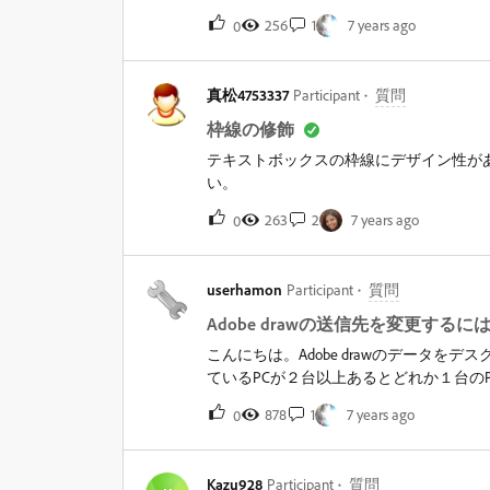
256
1
7 years ago
0
真松4753337
Participant
質問
枠線の修飾
テキストボックスの枠線にデザイン性が
い。
263
2
7 years ago
0
userhamon
Participant
質問
Adobe drawの送信先を変更するに
こんにちは。Adobe drawのデータを
ているPCが２台以上あるとどれか１台の
が、送信先のPCを変更するにはどうしたら
878
1
7 years ago
0
ないPCのCCログアウト、wi-fi切った
に送ってきます。。。
Kazu928
Participant
質問