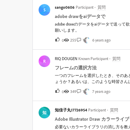
sango0606
Participant
質問
S
adobe drawをaiデータで
adobe drawのデータをaiデータで
願いします。
255
1
6 years ago
0
RIQ DOUGEN
Known Participant
質問
R
フレームの選択方法
一つのフレームを選択したとき、そのあ
ょうか？あるいは、このような時皆さん
349
1
7 years ago
0
知佳子丸17726954
Participant
質問
知
Adobe Illustrator Draw カラ
必要ないカラーライブラリの消し方を教