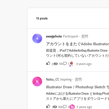
15 posts
awajiphoto
Participant
質問
A
アカウントをまたぐAdobe Illustra
前提昔，iPadでAdobe&nbsp;Illustra
ウント(何も契約していないアカウントだ
しているGmailでログインしているAdo
174
1
4 years ago
0
ウントはともに同一PCの別々のブラウザか
Adobe&nbsp;Illustrator Draw
に移行したいと考えています．最終的には，G
Natsu_CC
Inspiring
質問
プリから，Adobe&nbsp;Illustrat
N
&nbsp;実施した作業iCloudのAdobeアカウント上
Illustrator Draw / Photoshop
タに移行するところまでは行いました．その
AdobeにおけるIllustrator Draw と&nbs
ドキュメントに保存されています．これ
ストアから新たにアプリをダウンロードする
か．Adobeのクラウドドキュメントを
ンロード済みのものに関しては、引き続
N
た，お問い合わせのほうに質問しました
166
0
5 years ago
1
お使いいただくには、全てのアセットをそ