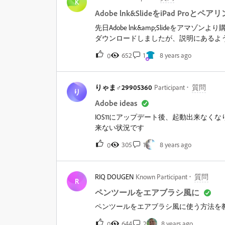
K
Adobe lnk&SlideをiPad Pro
先日Adobe lnk&amp;Slideをアマゾンより購入
ダウンロードしましたが、説明にあるような
ん。対処法を教えて下さい。よろしくお
652
1
8 years ago
0
りゃま♂29905360
Participant
質問
り
Adobe ideas
IOS11にアップデート後、起動出来な
来ない状況です
305
1
8 years ago
0
RIQ DOUGEN
Known Participant
質問
R
ペンツールをエアブラシ風に
ペンツールをエアブラシ風に使う方法を
644
2
8 years ago
0