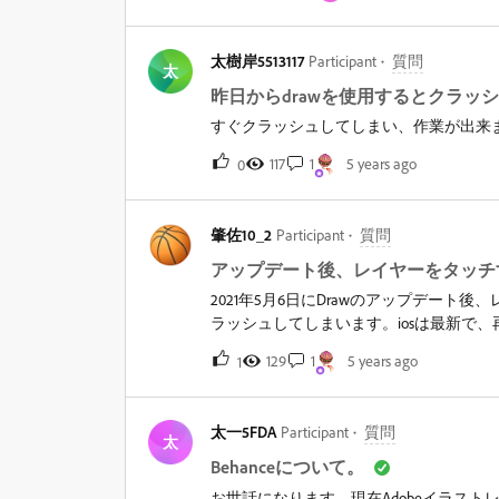
ありましたので質問させていただいております．
す。&nbsp; &nbsp; Illustrator Dra
てがAdobe Fresco&nbsp;に統合さ
太樹岸5513117
Participant
質問
満足させるツールや機能を兼ね備えなが
太
できるシンプルな作業フローを実現しています。Illus
昨日からdrawを使用するとクラッ
は、自動的に&nbsp;Fresco&nbsp;で
すぐクラッシュしてしまい、作業が出来
Fresco&nbsp;の詳細については、製品ペ
いては、サポート終了に関するFAQをご覧くださ
117
1
5 years ago
0
肇佐10_2
Participant
質問
アップデート後、レイヤーをタッチ
2021年5月6日にDrawのアップデー
ラッシュしてしまいます。iosは最新で
でしょうか。
129
1
5 years ago
1
太一5FDA
Participant
質問
太
Behanceについて。
お世話になります。現在Adobeイラスト