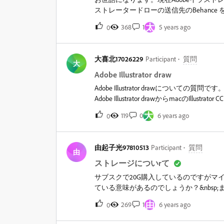
ストレータードローの送信先のBehanc
が送信となっていましたが、来ていません
太
368
1
5 years ago
0
リックしても何も動きませんでした。この
しょうか。またAdobeのアカウントを持
Behanceのアカウントは持っておりま
大喜北17026229
Participant
質問
大
Adobe Illustrator draw
Adobe Illustrator drawについての質問です。
Adobe Illustrator drawからmacの
が、あります。&nbsp;今までにも接
大
119
0
6 years ago
0
度転送したものが反映されるなどの経験
ートボードがあります。アートボードの
合の対処法はございますでしょうか。よ
由起子光97810513
Participant
質問
由
ストレージについrて
サブスクで20G購入しているのですがマイ
ている意味があるのでしょうか？&nbs
ような表示で問題ないのでしょうか。
由
269
1
6 years ago
0