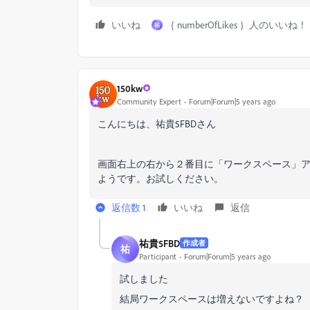
いいね
｛ numberOfLikes ｝人のいいね！
祐
150kw
Community Expert
Forum|Forum|5 years ago
こんにちは、祐貴5FBDさん
画面右上の右から２番目に「ワークスペース」
ようです。お試しください。
返信数 1
いいね
返信
祐貴5FBD
作成者
祐
Participant
Forum|Forum|5 years ago
試しました
結局ワークスペースは増えないですよね？