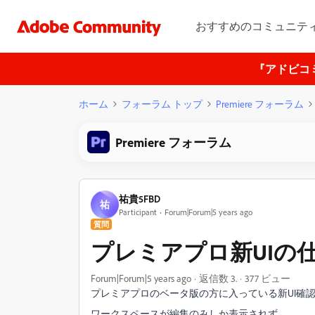
おすすめのコミュニテ
『アドビコ
ホーム
フォーラム トップ
Premiere フォーラム
Premiere フォーラム
祐貴5FBD
祐
Participant
Forum|Forum|5 years ago
質問
プレミアプロ新UIの
Forum|Forum|5 years ago
返信数 3.
377 ビュー
プレミアプロのベータ版の方に入っている新UI確
ワークスペースが編集のみしか表示されず