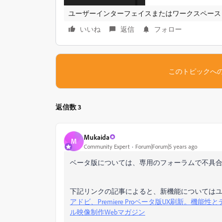
ユーザーインターフェイスまたはワークスペース
いいね
返信
フォロー
このトピックへ
返信数 3
Mukaida
M
Community Expert
Forum|Forum|5 years ago
ベータ版については、専用のフォーラムで不具
下記リンクの記事によると、新機能については
アドビ、Premiere Proベータ版UX刷新。機能性と
ル映像制作Webマガジン