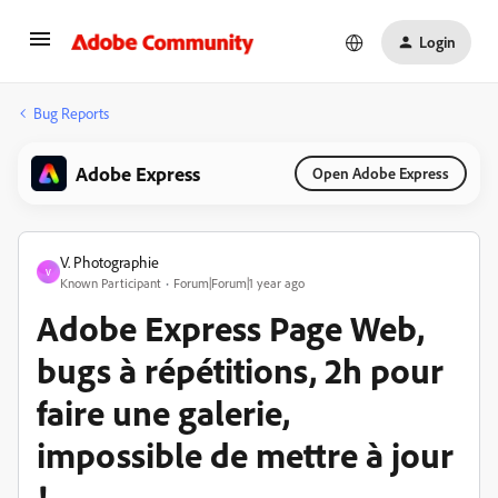
Login
Bug Reports
Adobe Express
Open Adobe Express
V. Photographie
V
Known Participant
Forum|Forum|1 year ago
Adobe Express Page Web,
bugs à répétitions, 2h pour
faire une galerie,
impossible de mettre à jour
!