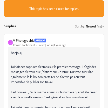
This topic has been closed for replies.
3 replies
Sort by
:
Newest first
V. Photographie
AUTHOR
V
Known Participant
Forum|Forum|1 year ago
Bonjour,
J'ai fait des captures d'écrans sur le premier message. Il s'agit des
messages d'erreur que j'obtiens sur Chrome. J'ai testé sur Edge
également, là le bouton partager ne s'active pas du tout.
Impossible de publier son travail.
Fait nouveau, j'ai la même erreur sur les fichiers qui ont été créer
avec la nouvelle version. C'est général sur tout mon travail.
J'ai testé dans un premier temps à mon travail, pensant qu'il