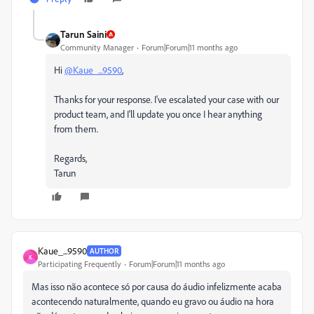
Tarun Saini
Community Manager
Forum|Forum|11 months ago
Hi
@Kaue_...9590
,
Thanks for your response. I've escalated your case with our
product team, and I'll update you once I hear anything
from them.
Regards,
Tarun
Kaue_...9590
AUTHOR
K
Participating Frequently
Forum|Forum|11 months ago
Mas isso não acontece só por causa do áudio infelizmente acaba
acontecendo naturalmente, quando eu gravo ou áudio na hora