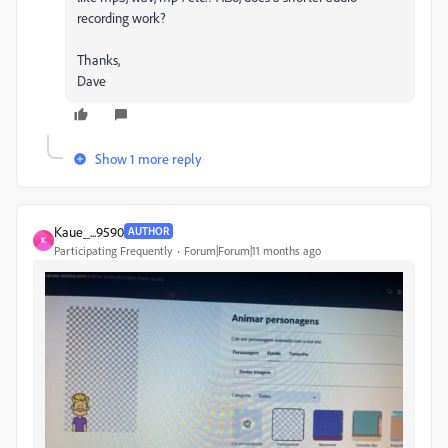
recording work?
Thanks,
Dave
Show 1 more reply
Kaue_...9590
AUTHOR
K
Participating Frequently
Forum|Forum|11 months ago