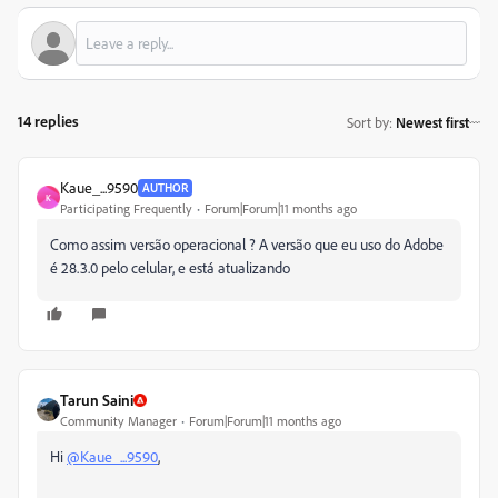
14 replies
Sort by
:
Newest first
Kaue_...9590
AUTHOR
K
Participating Frequently
Forum|Forum|11 months ago
Como assim versão operacional ? A versão que eu uso do Adobe
é 28.3.0 pelo celular, e está atualizando
Tarun Saini
Community Manager
Forum|Forum|11 months ago
Hi
@Kaue_...9590
,