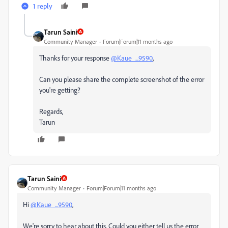
1 reply
Tarun Saini
Community Manager
Forum|Forum|11 months ago
Thanks for your response
@Kaue_...9590
,
Can you please share the complete screenshot of the error
you're getting?
Regards,
Tarun
Tarun Saini
Community Manager
Forum|Forum|11 months ago
Hi
@Kaue_...9590
,
We're sorry to hear about this. Could you either tell us the error