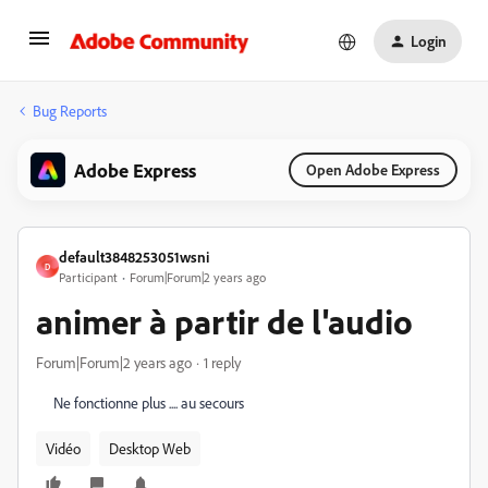
Login
Bug Reports
Adobe Express
Open Adobe Express
default3848253051wsni
D
Participant
Forum|Forum|2 years ago
animer à partir de l'audio
Forum|Forum|2 years ago
1 reply
Ne fonctionne plus .... au secours
Vidéo
Desktop Web