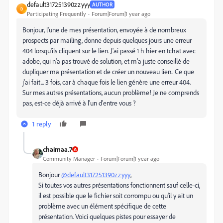
default317251390zzyyy
AUTHOR
D
Participating Frequently
Forum|Forum|1 year ago
Bonjour, l'une de mes présentation, envoyée à de nombreux
prospects par mailing, donne depuis quelques jours une erreur
404 lorsqu'ils cliquent sur le lien. J'ai passé 1 h hier en tchat avec
adobe, qui n'a pas trouvé de solution, et m'a juste conseillé de
dupliquer ma présentation et de créer un nouveau lien.. Ce que
j'ai fait... 3 fois, car à chaque fois le lien génère une erreur 404.
Sur mes autres présentations, aucun problème! Je ne comprends
pas, est-ce déjà arrivé à l'un d'entre vous ?
1 reply
chaimaa.7
Community Manager
Forum|Forum|1 year ago
Bonjour
@default317251390zzyyy
,
Si toutes vos autres présentations fonctionnent sauf celle-ci,
il est possible que le fichier soit corrompu ou qu'il y ait un
problème avec un élément spécifique de cette
présentation. Voici quelques pistes pour essayer de