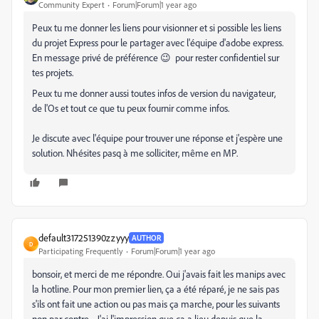
Community Expert
Forum|Forum|1 year ago
Peux tu me donner les liens pour visionner et si possible les liens
du projet Express pour le partager avec l'équipe d'adobe express.
En message privé de préférence 😉 pour rester confidentiel sur
tes projets.
Peux tu me donner aussi toutes infos de version du navigateur,
de l'Os et tout ce que tu peux fournir comme infos.
Je discute avec l'équipe pour trouver une réponse et j'espère une
solution. Nhésites pasq à me solliciter, même en MP.
default317251390zzyyy
AUTHOR
D
Participating Frequently
Forum|Forum|1 year ago
bonsoir, et merci de me répondre. Oui j'avais fait les manips avec
la hotline. Pour mon premier lien, ça a été réparé, je ne sais pas
s'ils ont fait une action ou pas mais ça marche, pour les suivants
non par contre.... J'ai l'impression que ça a lieu depuis que la